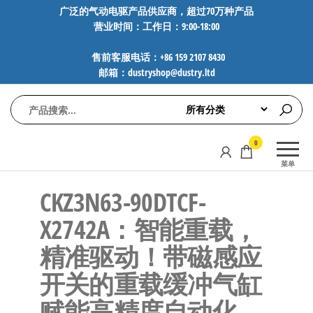
前
广泛的气动电驱产品供应商，超过70万种产品
营业时间：工作日：9:00-18:00
往
内
售前客服电话：+86 159 2107 8430
容
邮箱：dustryshop@dustry.ltd
气
专业供应
0
动
SMC、
菜单
FESTO、
电
NORGREN、
CKZ3N63-90DTCF-
驱
AVENTICS等
工
品牌气动
X2742A：智能重载，
元件，超
控
精准驱动！带磁感应
过88万种
技
工业自动
开关的重载缓冲气缸
术-
化零部
广
件，正品
赋能高精度自动化
保障，全