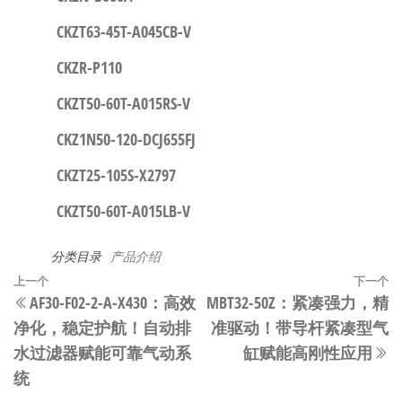
CKZT63-45T-A045CB-V
CKZR-P110
CKZT50-60T-A015RS-V
CKZ1N50-120-DCJ655FJ
CKZT25-105S-X2797
CKZT50-60T-A015LB-V
分类目录
产品介绍
文
上
上一个
下一个
AF30-F02-2-A-X430：高效
MBT32-50Z：紧凑强力，精
章
一
净化，稳定护航！自动排
准驱动！带导杆紧凑型气
篇
导
水过滤器赋能可靠气动系
缸赋能高刚性应用
文
航
统
章