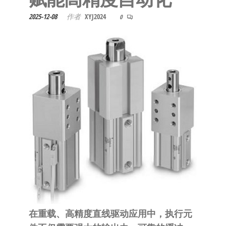
泛
国快速发
的
2025-12-08
作者
XYJ2024
0
货。
工
业
自
动
化
零
部
件
供
应
商-
达
斯
在重载、高精度直线驱动应用中，执行元
奇