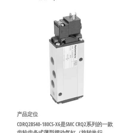
泛
国快速发
的
货。
工
业
自
动
化
零
部
件
供
应
商-
达
产品定位
斯
CDRQ2BS40-180CS-X6是SMC CRQ2系列的一款
奇
齿轮齿条式薄型摆动气缸（旋转执行