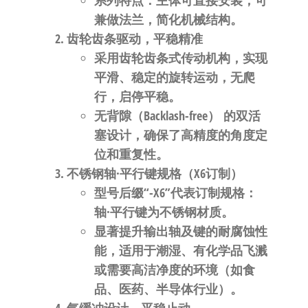
系列特点：
主体可直接安装
，可
兼做法兰，简化机械结构。
齿轮齿条驱动，平稳精准
采用
齿轮齿条式传动机构
，实现
平滑、稳定的旋转运动，无爬
行，启停平稳。
无背隙（Backlash-free）
的双活
塞设计，确保了高精度的角度定
位和重复性。
不锈钢轴·平行键规格（X6订制）
型号后缀“
-X6
”代表
订制规格：
轴·平行键为不锈钢材质
。
显著提升输出轴及键的
耐腐蚀性
能
，适用于潮湿、有化学品飞溅
或需要高洁净度的环境（如食
品、医药、半导体行业）。