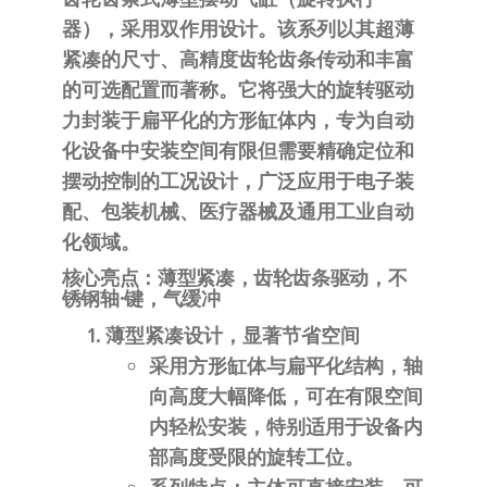
自
器）
，采用
双作用
设计。该系列以其
超薄
动
紧凑的尺寸、高精度齿轮齿条传动和丰富
化
的可选配置
而著称。它将强大的旋转驱动
力封装于扁平化的方形缸体内，专为自动
化设备中
安装空间有限但需要精确定位和
摆动控制
的工况设计，广泛应用于电子装
配、包装机械、医疗器械及通用工业自动
化领域。
核心亮点：薄型紧凑，齿轮齿条驱动，不
锈钢轴·键，气缓冲
薄型紧凑设计，显著节省空间
采用
方形缸体与扁平化结构
，轴
向高度大幅降低，可在有限空间
内轻松安装，特别适用于设备内
部高度受限的旋转工位。