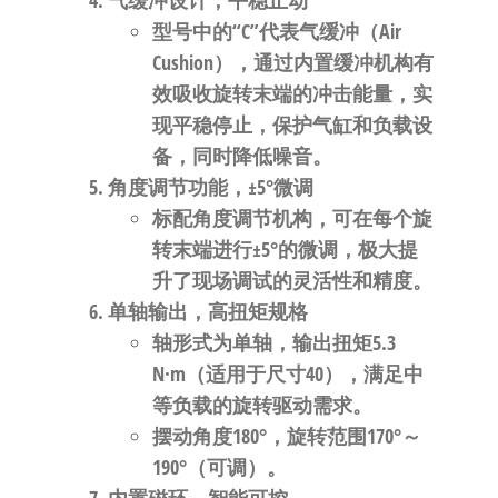
气缓冲设计，平稳止动
型号中的“
C
”代表
气缓冲（Air
Cushion）
，通过内置缓冲机构有
效吸收旋转末端的冲击能量，实
现平稳停止，保护气缸和负载设
备，同时降低噪音。
角度调节功能，±5°微调
标配
角度调节机构
，可在每个旋
转末端进行
±5°
的微调，极大提
升了现场调试的灵活性和精度。
单轴输出，高扭矩规格
轴形式为
单轴
，输出扭矩
5.3
N·m
（适用于尺寸40），满足中
等负载的旋转驱动需求。
摆动角度
180°
，旋转范围
170°～
190°
（可调）。