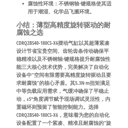
腐蚀性环境
：不锈钢轴·键规格使其适
用于潮湿、化学品飞溅环境。
小结：薄型高精度旋转驱动的耐
腐蚀之选
CDRQ2BS40-180CS-X6摆动气缸以其
超薄紧凑
设计节省宝贵空间
、
齿轮齿条传动确保平
稳精准
以及
不锈钢轴·键规格提升耐腐蚀性
能
三大核心技术优势，完美解决了自动化
设备中“空间有限需要高精度旋转驱动且要
求耐腐蚀”的核心矛盾。其
5.3N·m扭矩
满足
中等负载应用需求，
气缓冲
确保了平稳止
动，
±5°角度调节
赋予现场调试灵活性，
内
置磁环
则预留了智能控制能力。选择
CDRQ2BS40-180CS-X6，意味着为您的自动化
设备配置了一个
紧凑、精准且耐腐蚀的“旋