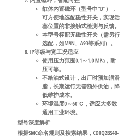
内置磁环，智能可控
缸体
内置磁环
（型号中“D”），
可方便地选配磁性开关，实现活
塞位置的
非接触式检测与反馈
。
本型号
标配无磁性开关
（需另行
选配，如M9N、A93等系列）。
IP等级与宽工况适应
使用压力范围
0.1～1.0 MPa
，耐
压可靠。
不给油式设计
，出厂时预加润滑
脂，长期运行无需额外供油，降
低维护成本。
环境温度
0～60℃
，适应大多数
通用工业环境。
型号深度解析
根据SMC命名规则及搜索结果，CDRQ2BS40-