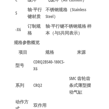
轴·平行
不锈钢规格
（Stainless
S
键材质
Steel）
订制规
轴·平行键不锈钢规格 样
-X6
格
本
（与S共同表示）
规格参数概览
项目
规格
来源
CDRQ2BS40-180CS-
型号
X6
SMC 齿轮齿
系列
CRQ2
条式薄型摆
动气缸
动作方
双作用
式