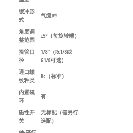
缓冲形
气缓冲
式
角度调
±5°
（每旋转端）
整范围
接管口
1/8″
（Rc1/8或
径
G1/8可选）
通口螺
Rc
（标准）
纹种类
内置磁
有
环
磁性开
无标配
（需另行
关
选配）
轴·平行