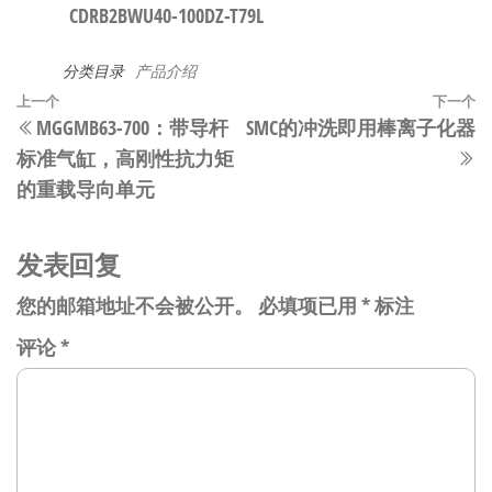
CDRB2BWU40-100DZ-T79L
分类目录
产品介绍
文
上
上一个
下一个
MGGMB63-700：带导杆
SMC的冲洗即用棒离子化器
章
一
标准气缸，高刚性抗力矩
篇
导
的重载导向单元
文
航
章
发表回复
您的邮箱地址不会被公开。
必填项已用
*
标注
评论
*