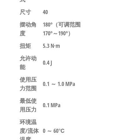
尺寸
40
摆动角
180°
（可调范围
度
170°～190°）
扭矩
5.3 N·m
允许动
0.4 J
能
使用压
0.1 ～ 1.0 MPa
力范围
最低使
0.1 MPa
用压力
环境温
度/流体
0 ～ 60℃
温度