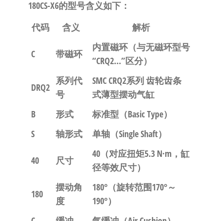
180CS-X6的型号含义如下：
代码
含义
解析
内置磁环
（与无磁环型号
C
带磁环
“CRQ2…”区分）
系列代
SMC CRQ2系列 齿轮齿条
DRQ2
号
式薄型摆动气缸
B
形式
标准型
（Basic Type）
S
轴形式
单轴
（Single Shaft）
40
（对应扭矩5.3 N·m，缸
40
尺寸
径等效尺寸）
摆动角
180°
（旋转范围170°～
180
度
190°）
C
缓冲
气缓冲
（Air Cushion）