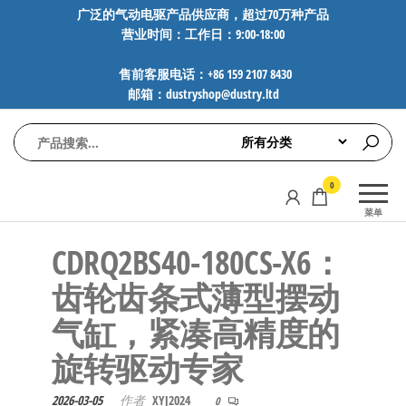
前
广泛的气动电驱产品供应商，超过70万种产品
营业时间：工作日：9:00-18:00
往
内
售前客服电话：+86 159 2107 8430
容
邮箱：dustryshop@dustry.ltd
气
专业供应
0
动
SMC、
菜单
FESTO、
电
NORGREN、
CDRQ2BS40-180CS-X6：
驱
AVENTICS等
工
品牌气动
齿轮齿条式薄型摆动
元件，超
控
气缸，紧凑高精度的
过88万种
技
工业自动
旋转驱动专家
术-
化零部
广
件，正品
2026-03-05
作者
XYJ2024
0
保障，全