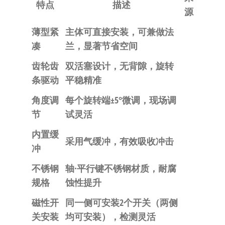
特点
描述
源
薄型紧
主体可直接安装，可兼做法
凑
兰，显著节省空间
齿轮齿
双活塞设计，无背隙，旋转
条驱动
平稳精准
角度调
每个旋转端±5°微调，现场调
节
试灵活
内置缓
采用气缓冲，有效吸收冲击
冲
不锈钢
轴·平行键不锈钢材质，耐腐
规格
蚀性提升
磁性开
同一侧可安装2个开关（两侧
关安装
均可安装），检测灵活