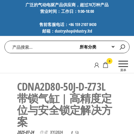
前
广泛的气动电驱产品供应商，超过70万种产品
营业时间：工作日：9:00-18:00
往
内
售前客服电话：+86 159 2107 8430
容
邮箱：dustryshop@dustry.ltd
气
专业供应
0
动
SMC、
菜单
FESTO、
电
NORGREN、
CDNA2D80-50J-D-Z73L
驱
AVENTICS等
工
品牌气动
带锁气缸 | 高精度定
元件，超
控
位与安全锁定解决方
过88万种
技
工业自动
案
术-
化零部
广
件，正品
2025-07-24
作者
XYJ2024
0
保障，全