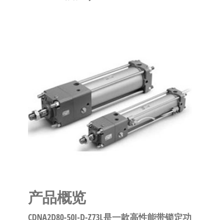
泛
国快速发
的
货。
工
业
自
动
化
零
部
件
供
应
商-
达
产品概览
斯
奇
CDNA2D80-50J-D-Z73L是一款高性能带锁定功