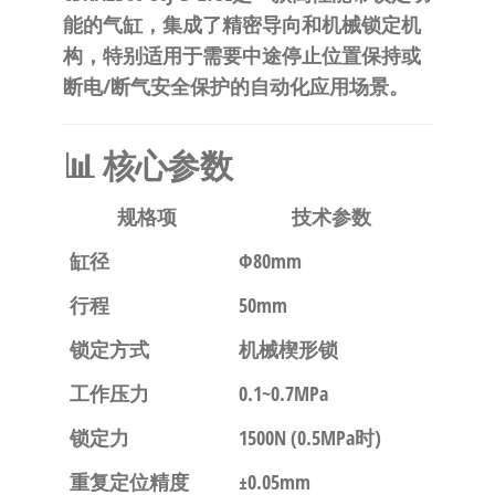
自
能的气缸，集成了精密导向和机械锁定机
动
构，特别适用于需要
中途停止位置保持
或
化
断电/断气安全保护
的自动化应用场景。
📊 核心参数
规格项
技术参数
缸径
Φ80mm
行程
50mm
锁定方式
机械楔形锁
工作压力
0.1~0.7MPa
锁定力
1500N (0.5MPa时)
重复定位精度
±0.05mm