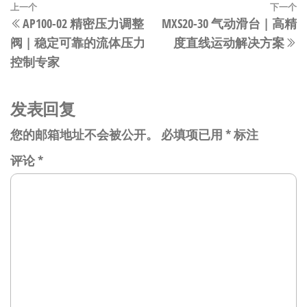
文
上
上一个
下一个
AP100-02 精密压力调整
MXS20-30 气动滑台 | 高精
章
一
阀 | 稳定可靠的流体压力
度直线运动解决方案
篇
导
控制专家
文
航
章
发表回复
您的邮箱地址不会被公开。
必填项已用
*
标注
评论
*