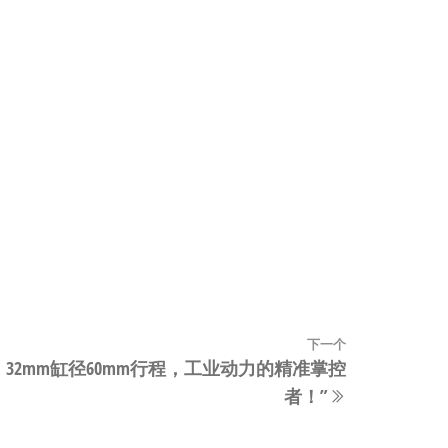
下一个
下
0液压缸：32mm缸径60mm行程，工业动力的精准掌控
一
者！”
篇
文