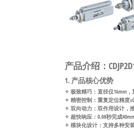
工
业
自
动
化
零
部
产品介绍：CDJP2
件
供
1. 产品核心优势
应
✧
极致精巧
：直径仅16mm，
商-
✧
精密控制
：重复定位精度±0
达
✧
双向动力
：双作用设计，
斯
✧
超快响应
：0.08秒完成40
✧
模块化设计
：支持多种安
奇