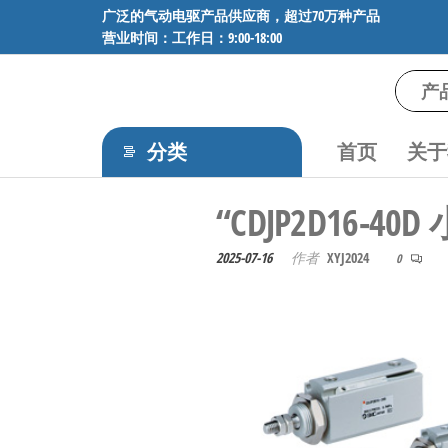
前
广泛的气动电驱产品供应商，超过70万种产品
营业时间：工作日：9:00-18:00
往
内
容
气
专业供应
SMC、
动
FESTO、
分类
首页
关于
电
NORGREN、
AVENTICS等
驱
“CDJP2D16
品牌气动
工
元件，超
过88万种
控
2025-07-16
作者
XYJ2024
0
工业自动
技
化零部
术-
件，正品
保障，全
广
国快速发
泛
货。
的