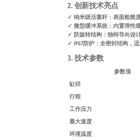
自
2. 创新技术亮点
动
✓
纳米级活塞杆
：表面粗糙度R
化
✓
微型缓冲系统
：内置弹性缓
✓
防旋转结构
：独特导向设
✓
IP67防护
：全密封结构，适
3. 技术参数
参数项
缸径
行程
工作压力
最大速度
环境温度