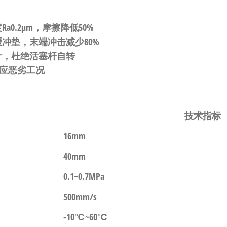
a0.2μm，摩擦降低50%
冲垫，末端冲击减少80%
计，杜绝活塞杆自转
应恶劣工况
技术指标
16mm
40mm
0.1~0.7MPa
500mm/s
-10℃~60℃