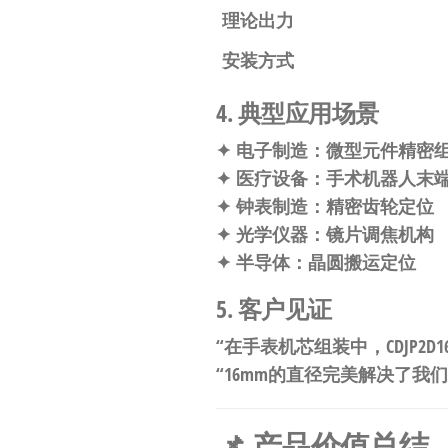
理论出力
安装方式
4. 典型应用场景
✦
电子制造
：微型元件精密
✦
医疗设备
：手术机器人末
✦
钟表制造
：精密齿轮定位
✦
光学仪器
：镜片调焦机构
✦
半导体
：晶圆搬运定位
5. 客户见证
“在手表机芯组装中，CDJP2D
“16mm的直径完美解决了我
📌 产品价值总结