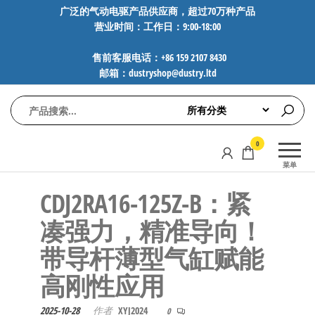
前
广泛的气动电驱产品供应商，超过70万种产品
营业时间：工作日：9:00-18:00
往
内
售前客服电话：+86 159 2107 8430
容
邮箱：dustryshop@dustry.ltd
气
专业供应
0
动
SMC、
菜单
FESTO、
电
NORGREN、
CDJ2RA16-125Z-B：紧
驱
AVENTICS等
工
品牌气动
凑强力，精准导向！
元件，超
控
带导杆薄型气缸赋能
过88万种
技
工业自动
高刚性应用​
术-
化零部
广
件，正品
2025-10-28
作者
XYJ2024
0
保障，全