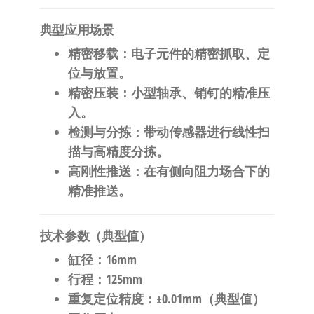
​典型应用场景​
​精密移载​
​：电子元件的精密抓取、定
位与放置。
​精密压装​
​：小型轴承、销钉的精准压
入。
​检测与分拣​
​：带动传感器进行线性扫
描与高精度分拣。
​高刚性推送​
​：在有侧向阻力场合下的
精准推送。
​技术参数（典型值）​
​缸径​
​：16mm
​行程​
​：125mm
​重复定位精度​
​：±0.01mm（典型值）