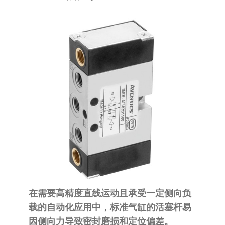
泛
国快速发
的
货。
工
业
自
动
化
零
部
件
供
应
商-
达
在需要高精度直线运动且承受一定侧向负
斯
载的自动化应用中，标准气缸的活塞杆易
奇
因侧向力导致密封磨损和定位偏差。