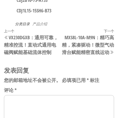
CDJ2B10-75-A73S
CDJ1L15-15SH6-B73
分类目录
产品介绍
文
上
上一个
下一个
VX230DGXB：通用可靠，
​MXS8L-10A-M9N：精巧高
章
一
精准控流！直动式通用电
精，紧凑驱动！微型气动
篇
导
磁阀赋能基础流体控制​
滑台赋能精密直线运动​
文
航
章
发表回复
您的邮箱地址不会被公开。
必填项已用
*
标注
评论
*