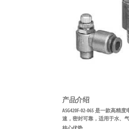
工
业
自
动
化
零
部
件
供
应
商-
产品介绍
达
ASG420F-02-06S
是一款高精度
斯
速，密封可靠，适用于水、
奇
核心优势