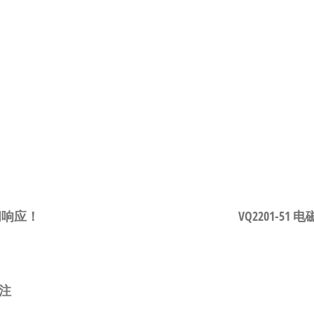
瞬间响应！
VQ2201-5
注