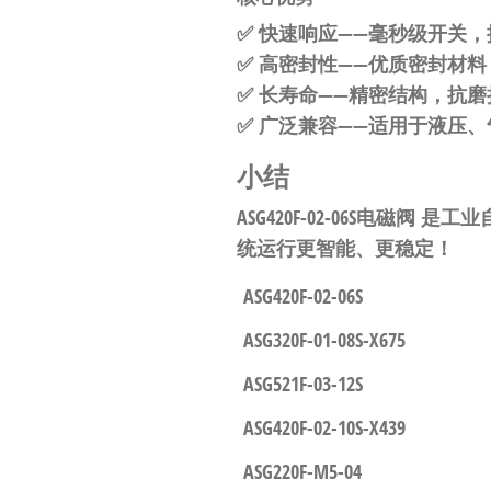
自
✅
快速响应
——毫秒级开关，
动
✅
高密封性
——优质密封材料
化
✅
长寿命
——精密结构，抗磨
✅
广泛兼容
——适用于液压
小结
ASG420F-02-06S电磁阀
是工业
统运行更智能、更稳定！
ASG420F-02-06S
ASG320F-01-08S-X675
ASG521F-03-12S
ASG420F-02-10S-X439
ASG220F-M5-04