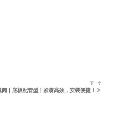
下一个
下
1 电磁阀 | 底板配管型 | 紧凑高效，安装便捷！
一
篇
文
章