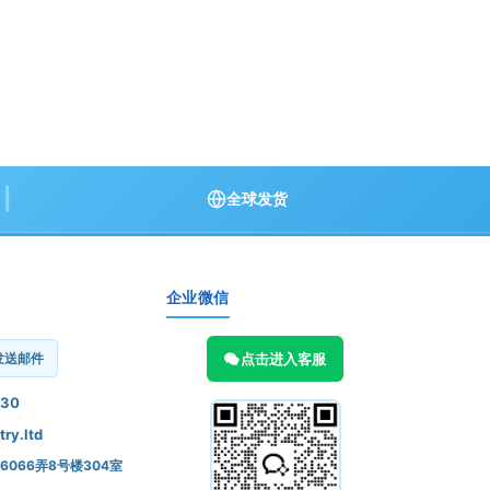
|
全球发货
企业微信
发送邮件
点击进入客服
430
ry.ltd
066弄8号楼304室