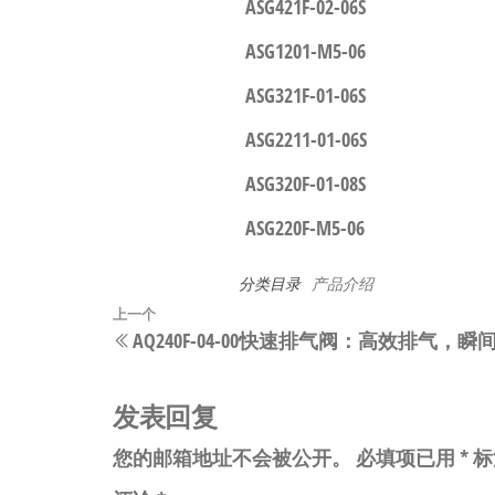
ASG421F-02-06S
ASG1201-M5-06
ASG321F-01-06S
ASG2211-01-06S
ASG320F-01-08S
ASG220F-M5-06
分类目录
产品介绍
文
上
上一个
AQ240F-04-00快速排气阀：高效排气，
章
一
篇
导
文
发表回复
航
章
您的邮箱地址不会被公开。
必填项已用
*
标