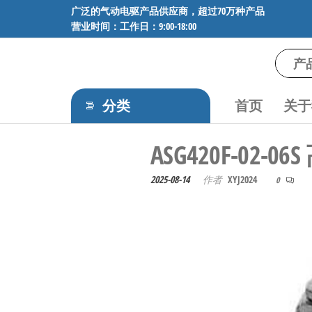
前
广泛的气动电驱产品供应商，超过70万种产品
营业时间：工作日：9:00-18:00
往
内
容
气
专业供应
SMC、
动
FESTO、
分类
首页
关于
电
NORGREN、
AVENTICS等
驱
ASG420F-0
品牌气动
工
元件，超
过88万种
控
2025-08-14
作者
XYJ2024
0
工业自动
技
化零部
术-
件，正品
保障，全
广
国快速发
泛
货。
的