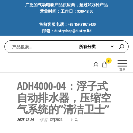
前
广泛的气动电驱产品供应商，超过70万种产品
营业时间：工作日：9:00-18:00
往
内
售前客服电话：+86 159 2107 8430
容
邮箱：dustryshop@dustry.ltd
气
专业供应
0
动
SMC、
菜单
FESTO、
电
NORGREN、
ADH4000-04：浮子式
驱
AVENTICS等
工
品牌气动
自动排水器，压缩空
元件，超
控
气系统的”清洁卫士”
过88万种
技
工业自动
术-
化零部
2025-12-25
作者
XYJ2024
0
广
件，正品
保障，全