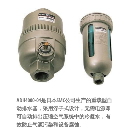
泛
国快速发
的
货。
工
业
自
动
化
零
部
件
供
应
商-
ADH4000-04是日本SMC公司生产的重载型自
达
动排水器，采用浮子式设计，无需电源即
斯
可自动排出压缩空气系统中的冷凝水，有
奇
效防止气源污染和设备腐蚀。