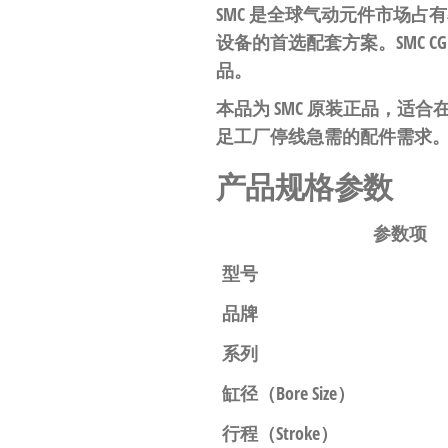
工
SMC 是全球气动元件市场
业
设备的首选配套方案。SMC C
自
品。
动
本品为 SMC 原装正品，
化
足工厂停线急需的配件需求
零
产品规格参数
部
件
参数项
供
型号
应
品牌
商-
系列
达
斯
缸径（Bore Size）
奇
行程（Stroke）