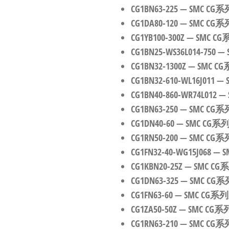
CG1BN63-225
— SMC 
CG1DA80-120
— SMC 
CG1YB100-300Z
— SMC 
CG1BN25-WS36L014-750
—
CG1BN32-1300Z
— SMC
CG1BN32-610-WL16J011
—
CG1BN40-860-WR74L012
—
CG1BN63-250
— SMC 
CG1DN40-60
— SMC C
CG1RN50-200
— SMC 
CG1FN32-40-WG15J068
— 
CG1KBN20-25Z
— SMC 
CG1DN63-325
— SMC 
CG1FN63-60
— SMC C
CG1ZA50-50Z
— SMC C
CG1RN63-210
— SMC 