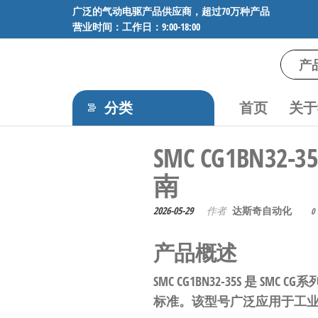
前
广泛的气动电驱产品供应商，超过70万种产品
营业时间：工作日：9:00-18:00
往
内
容
气
专业供应
SMC、
动
FESTO、
分类
首页
关于
电
NORGREN、
AVENTICS等
驱
SMC CG1BN3
品牌气动
工
元件，超
南
过88万种
控
工业自动
技
2026-05-29
作者
达斯奇自动化
0
化零部
术-
件，正品
保障，全
产品概述
广
国快速发
泛
货。
SMC
CG1BN32-35S
是 SMC
CG系
的
标准。该型号广泛应用于工