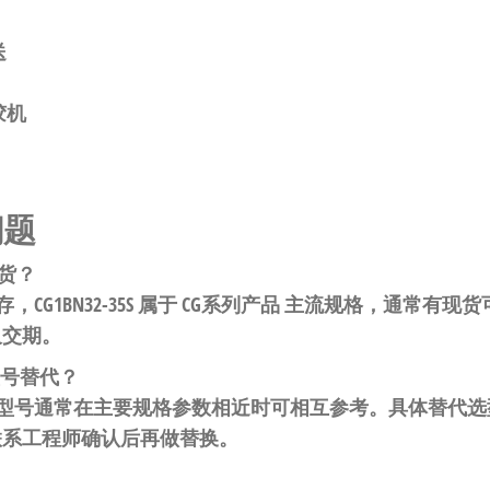
送
胶机
）
问题
现货？
存，CG1BN32-35S 属于 CG系列产品 主流规格，通常
及交期。
些型号替代？
前缀的型号通常在主要规格参数相近时可相互参考。具体替代
联系工程师确认后再做替换。