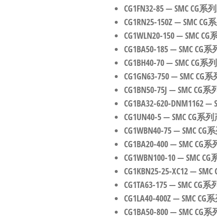
CG1FN32-85
— SMC C
CG1RN25-150Z
— SMC 
CG1WLN20-150
— SMC 
CG1BA50-185
— SMC 
CG1BH40-70
— SMC C
CG1GN63-750
— SMC 
CG1BN50-75J
— SMC C
CG1BA32-620-DNM1162
—
CG1UN40-5
— SMC C
CG1WBN40-75
— SMC 
CG1BA20-400
— SMC 
CG1WBN100-10
— SMC
CG1KBN25-25-XC12
— SM
CG1TA63-175
— SMC C
CG1LA40-400Z
— SMC 
CG1BA50-800
— SMC 