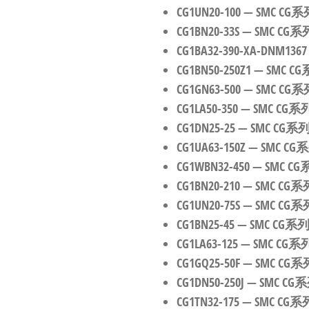
CG1UN20-100
— SMC 
CG1BN20-33S
— SMC 
CG1BA32-390-XA-DNM1367
CG1BN50-250Z1
— SMC
CG1GN63-500
— SMC 
CG1LA50-350
— SMC C
CG1DN25-25
— SMC C
CG1UA63-150Z
— SMC 
CG1WBN32-450
— SMC
CG1BN20-210
— SMC 
CG1UN20-75S
— SMC 
CG1BN25-45
— SMC C
CG1LA63-125
— SMC C
CG1GQ25-50F
— SMC 
CG1DN50-250J
— SMC 
CG1TN32-175
— SMC 