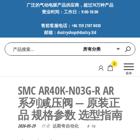
前
广泛的气动电驱产品供应商，超过70万种产品
营业时间：工作日：9:00-18:00
往
内
售前客服电话：+86 159 2107 8430
容
邮箱：dustryshop@dustry.ltd
气
专业供应
0
动
SMC、
菜单
FESTO、
电
NORGREN、
SMC AR40K-N03G-R AR
驱
AVENTICS等
工
品牌气动
系列减压阀 — 原装正
元件，超
控
品 规格参数 选型指南
过88万种
技
工业自动
术-
化零部
2026-05-29
作者
达斯奇自动化
0
广
件，正品
保障，全