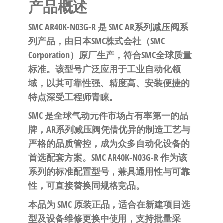
泛
产品概述
国快速发
的
货。
SMC
AR40K-N03G-R
是 SMC
AR系列减压阀
系
工
列产品，由日本SMC株式会社（SMC
业
Corporation）原厂生产，符合SMC全球质量
自
标准。该型号广泛应用于工业自动化领
动
域，以其可靠性强、精度高、安装便捷的
化
特点深受工程师青睐。
零
部
SMC 是全球气动元件市场占有率第一的品
件
牌，AR系列减压阀凭借优异的制造工艺与
供
严格的品质管控，成为众多自动化设备的
应
首选配套方案。SMC AR40K-N03G-R 作为该
商-
系列的标准配置型号，兼具通用性与可靠
达
性，可直接替换同规格竞品。
斯
本品为 SMC 原装正品，适合在新建项目选
奇
型及设备维修更换中使用，支持批量采