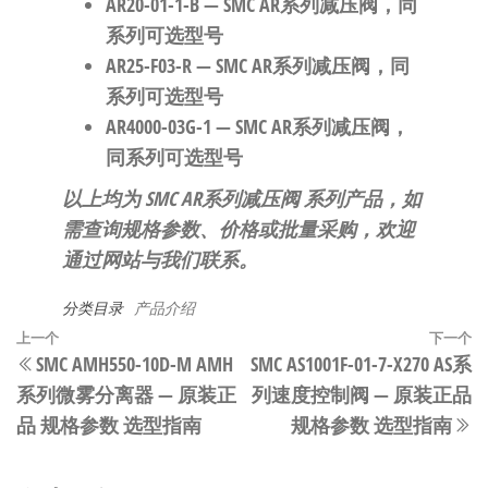
AR20-01-1-B
— SMC AR系列减压阀，同
系列可选型号
AR25-F03-R
— SMC AR系列减压阀，同
系列可选型号
AR4000-03G-1
— SMC AR系列减压阀，
同系列可选型号
以上均为 SMC AR系列减压阀 系列产品，如
需查询规格参数、价格或批量采购，欢迎
通过网站与我们联系。
分类目录
产品介绍
文
上
上一个
下一个
SMC AMH550-10D-M AMH
SMC AS1001F-01-7-X270 AS系
章
一
系列微雾分离器 — 原装正
列速度控制阀 — 原装正品
篇
导
品 规格参数 选型指南
规格参数 选型指南
文
航
章