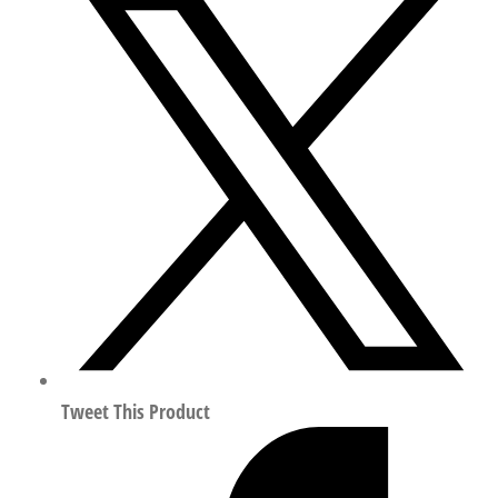
G112-
350-
M1-
H3B1T-
50-
6
气
控
角
座
阀
行
程
50mm
Tweet This Product
符
合