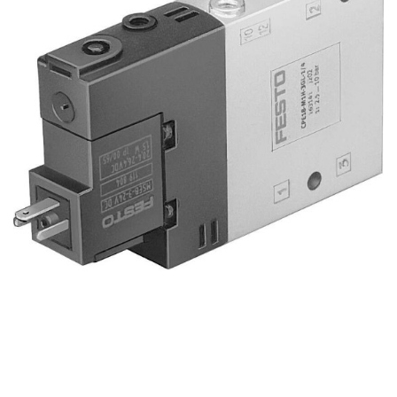
自
动
化