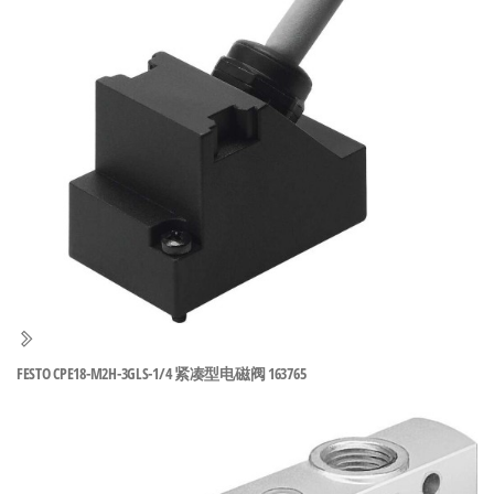
泛
国快速发
的
货。
工
业
自
动
化
零
部
件
供
应
商-
FESTO CPE18-M2H-3GLS-1/4 紧凑型电磁阀 163765
达
斯
奇