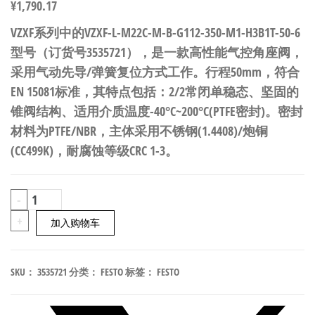
¥
1,790.17
VZXF系列中的VZXF-L-M22C-M-B-G112-350-M1-H3B1T-50-6
型号（订货号3535721），是一款高性能气控角座阀，
采用气动先导/弹簧复位方式工作。行程50mm，符合
EN 15081标准，其特点包括：2/2常闭单稳态、坚固的
锥阀结构、适用介质温度-40°C~200°C(PTFE密封)。密封
材料为PTFE/NBR，主体采用不锈钢(1.4408)/炮铜
(CC499K)，耐腐蚀等级CRC 1-3。
FESTO
-
VZXF-
+
加入购物车
L-
M22C-
SKU：
3535721
分类：
FESTO
标签：
FESTO
M-
B-