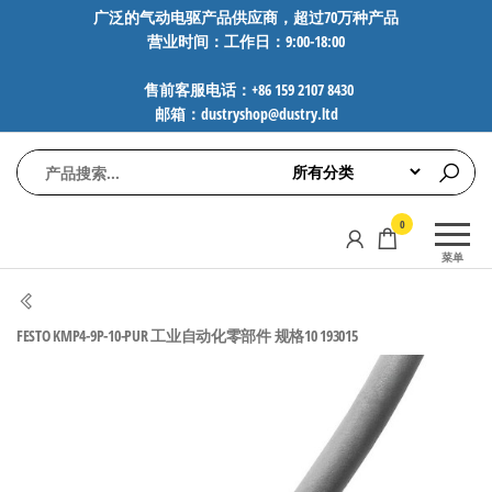
前
广泛的气动电驱产品供应商，超过70万种产品
营业时间：工作日：9:00-18:00
往
内
售前客服电话：+86 159 2107 8430
容
邮箱：dustryshop@dustry.ltd
气
专业供应
0
动
SMC、
菜单
FESTO、
电
NORGREN、
驱
AVENTICS等
FESTO KMP4-9P-10-PUR 工业自动化零部件 规格10 193015
工
品牌气动
元件，超
控
过88万种
技
工业自动
术-
化零部
广
件，正品
保障，全