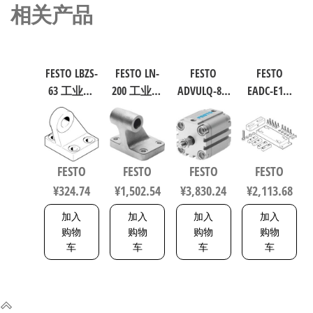
相关产品
FESTO LBZS-
FESTO LN-
FESTO
FESTO
63 工业自
200 工业自
ADVULQ-80-
EADC-E16-
动化零部
动化零部
60-A-P-A 紧
160-E14 工
件 规格63
件 规格200
凑型抗扭
业自动化
33846
9038
气缸 行程
零部件 规
60mm 缸径
格160
FESTO
FESTO
FESTO
FESTO
80mm
8047581
¥
324.74
¥
1,502.54
¥
3,830.24
¥
2,113.68
156833
加入
加入
加入
加入
购物
购物
购物
购物
车
车
车
车