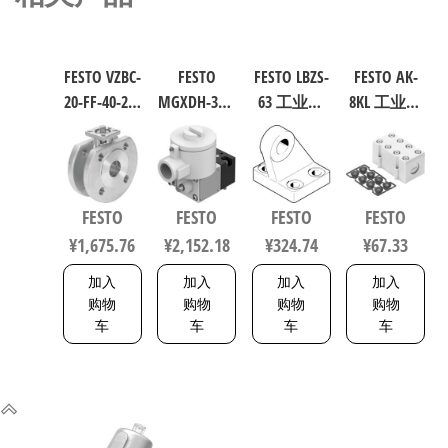
FESTO VZBC-
FESTO
FESTO LBZS-
FESTO AK-
20-FF-40-22-
MGXDH-3/2-
63 工业自
8KL 工业自
F0304-V4V4T
1.2-24DC-EX
动化零部
动化零部
电磁阀/控
工业自动
件 规格63
件 538219
制阀 规格
化零部件
33846
20，行程
规格1.2
FESTO
FESTO
FESTO
FESTO
40mm
535615
¥
1,675.76
¥
2,152.18
¥
324.74
¥
67.33
1692200
加入
加入
加入
加入
购物
购物
购物
购物
车
车
车
车