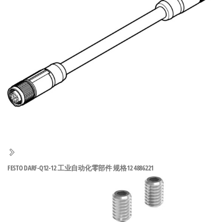
泛
国快速发
的
货。
工
业
自
动
化
零
部
件
供
应
商-
FESTO DARF-Q12-12 工业自动化零部件 规格12 4886221
达
斯
奇