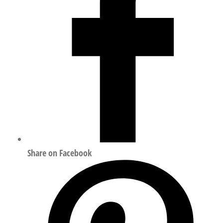
15081
1002531
数
量
Share on Facebook