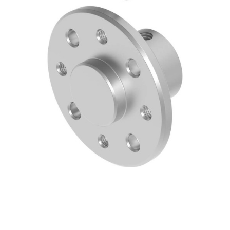
自
动
化