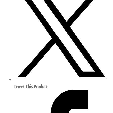
450-
M1-
V4V4T-
80-
12
气
控
角
座
阀
行
程
80mm
Tweet This Product
符
合
EN