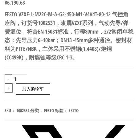
¥
6,190.68
FESTO VZXF-L-M22C-M-A-G2-450-M1-V4V4T-80-12 气控角
座阀，订货号1002531，隶属VZXF系列，气动先导/弹
簧复位。符合EN 15081标准，行程80mm，2/2常闭单稳
态；先导压力6~10bar；DN13~45mm多种通径。密封材
料为PTFE/NBR，主体采用不锈钢(1.4408)/炮铜
(CC499K)，耐腐蚀等级CRC 1-3。
FESTO
-
VZXF-
+
加入购物车
L-
M22C-
SKU：
1002531
分类：
FESTO
标签：
FESTO
M-
A-
G2-