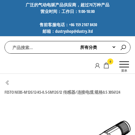
前
广泛的气动电驱产品供应商，超过70万种产品
营业时间：工作日：9:00-18:00
往
内
售前客服电话：+86 159 2107 8430
容
邮箱：dustryshop@dustry.ltd
气
专业供应
0
动
SMC、
菜单
FESTO、
电
NORGREN、
驱
AVENTICS等
FESTO NEBS-M12G12-KS-0.5-SM12G12 传感器/连接电缆 规格0.5 3056124
工
品牌气动
元件，超
控
过88万种
技
工业自动
术-
化零部
广
件，正品
保障，全