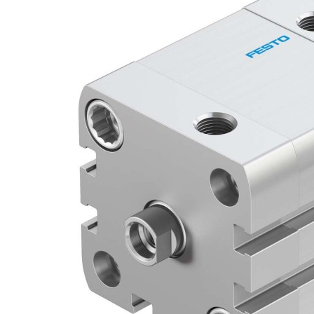
自
动
化