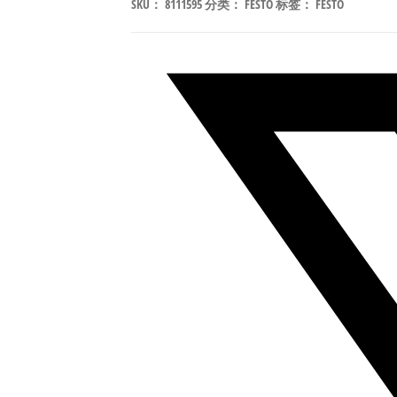
SKU：
8111595
分类：
FESTO
标签：
FESTO
32-
M2-
B1T-
13.5-
K-
75-
20-
PM
模
块
化
气
动
角
座
阀