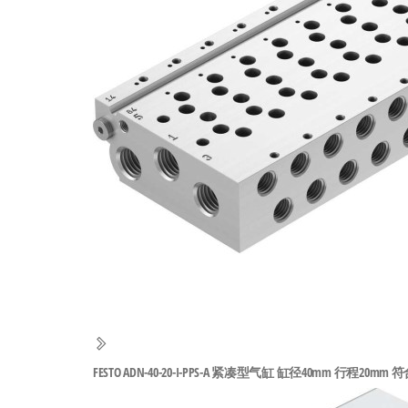
工
业
自
动
化
零
部
件
供
应
商-
达
斯
FESTO ADN-40-20-I-PPS-A 紧凑型气缸 缸径40mm 行程20mm 符合IS
奇