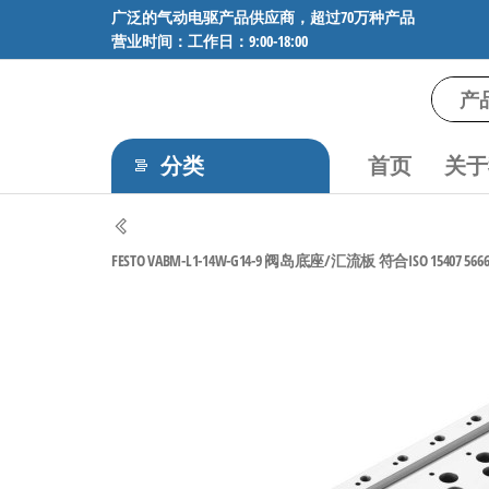
前
广泛的气动电驱产品供应商，超过70万种产品
营业时间：工作日：9:00-18:00
往
内
容
气
专业供应
SMC、
动
FESTO、
分类
首页
关于
电
NORGREN、
AVENTICS等
驱
品牌气动
工
元件，超
FESTO VABM-L1-14W-G14-9 阀岛底座/汇流板 符合ISO 15407 5666
过88万种
控
工业自动
技
化零部
术-
件，正品
保障，全
广
国快速发
泛
货。
的