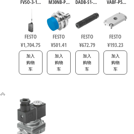
FVSO-3-1/8
M30NB-PS-
DADB-S1-40-
VABF-P5-
工业自动
S-L 电感式
S51-125 气
P3A3-G38
化零部件
接近传感
缸波纹管
软启动阀
规格3 3877
器 符合EN
保护套 行
8021860
60947-5-2
程125mm
FESTO
FESTO
FESTO
FESTO
150443
符合ISO
¥
1,704.75
¥
501.41
¥
672.79
¥
193.23
6432 / ISO
15552
加入
加入
加入
加入
553463
购物
购物
购物
购物
车
车
车
车