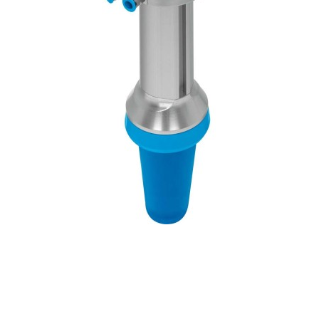
自
动
化