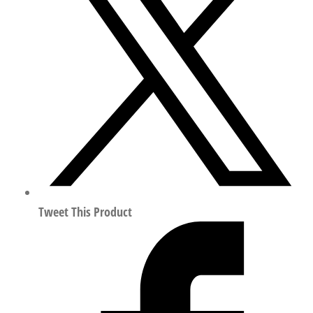
伺
服
控
制
活
塞
阀
行
程
40mm
符
Tweet This Product
合
ISO
15407
1489975
数