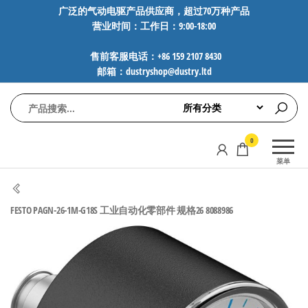
前
广泛的气动电驱产品供应商，超过70万种产品
营业时间：工作日：9:00-18:00
往
内
售前客服电话：+86 159 2107 8430
容
邮箱：dustryshop@dustry.ltd
气
专业供应
0
动
SMC、
菜单
FESTO、
电
NORGREN、
驱
AVENTICS等
FESTO PAGN-26-1M-G18S 工业自动化零部件 规格26 8088986
工
品牌气动
元件，超
控
过88万种
技
工业自动
术-
化零部
广
件，正品
保障，全