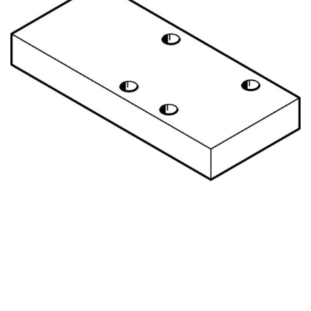
自
动
化