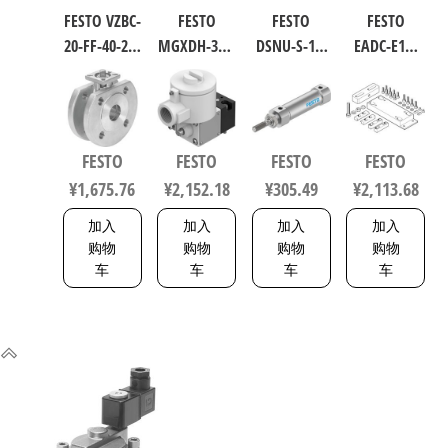
FESTO VZBC-
FESTO
FESTO
FESTO
20-FF-40-22-
MGXDH-3/2-
DSNU-S-16-
EADC-E16-
F0304-V4V4T
1.2-24DC-EX
40-P-A 圆形
160-E14 工
电磁阀/控
工业自动
气缸 行程
业自动化
制阀 规格
化零部件
40mm 缸径
零部件 规
20，行程
规格1.2
16mm DIN
格160
FESTO
FESTO
FESTO
FESTO
40mm
535615
ISO 6432 /
8047581
¥
1,675.76
¥
2,152.18
¥
305.49
¥
2,113.68
1692200
CETOP RP 52
P 5216093
加入
加入
加入
加入
购物
购物
购物
购物
车
车
车
车