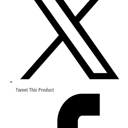
伺
服
控
制
活
塞
阀
行
程
40mm
符
合
Tweet This Product
ISO
15407
1489994
数