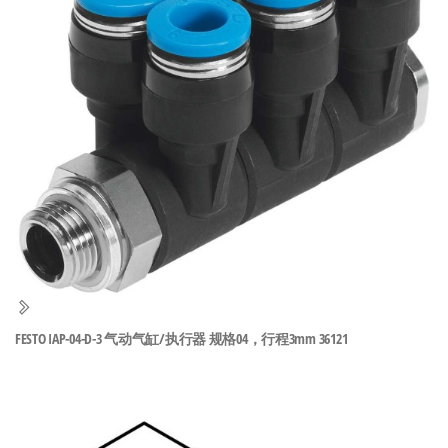
泛
国快速发
的
货。
工
业
自
动
化
零
部
件
供
应
商-
FESTO IAP-04-D-3 气动气缸/执行器 规格04，行程3mm 36121
达
斯
奇