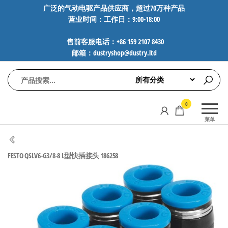
前
广泛的气动电驱产品供应商，超过70万种产品
营业时间：工作日：9:00-18:00
往
内
售前客服电话：+86 159 2107 8430
容
邮箱：dustryshop@dustry.ltd
气
专业供应
0
动
SMC、
菜单
FESTO、
电
NORGREN、
驱
AVENTICS等
FESTO QSLV6-G3/8-8 L型快插接头 186258
工
品牌气动
元件，超
控
过88万种
技
工业自动
术-
化零部
广
件，正品
保障，全