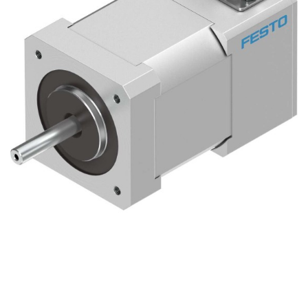
自
动
化