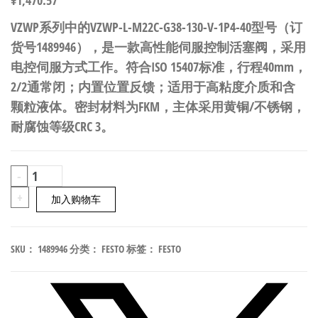
¥
1,470.57
VZWP系列中的VZWP-L-M22C-G38-130-V-1P4-40型号（订
货号1489946），是一款高性能伺服控制活塞阀，采用
电控伺服方式工作。符合ISO 15407标准，行程40mm，
2/2通常闭；内置位置反馈；适用于高粘度介质和含
颗粒液体。密封材料为FKM，主体采用黄铜/不锈钢，
耐腐蚀等级CRC 3。
FESTO
-
VZWP-
+
加入购物车
L-
M22C-
SKU：
1489946
分类：
FESTO
标签：
FESTO
G38-
130-
V-
1P4-