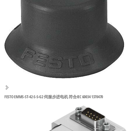
泛
国快速发
的
货。
工
业
自
动
化
零
部
件
供
应
FESTO EMMS-ST-42-S-S-G2 伺服步进电机 符合IEC 60034 1370470
商-
达
斯
奇