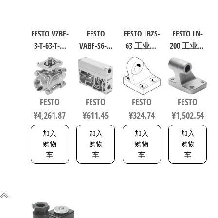
FESTO VZBE-
FESTO
FESTO LBZS-
FESTO LN-
3-T-63-T-2-
VABF-S6-1-
63 工业自
200 工业自
F0710-
P1A7-G12
动化零部
动化零部
V15V16 不
软启动阀
件 规格63
件 规格200
锈钢球阀
539231
33846
9038
行程63mm
FESTO
FESTO
FESTO
FESTO
符合ISO
¥
4,261.87
¥
611.45
¥
324.74
¥
1,502.54
5211 0710
加入
加入
加入
加入
购物
购物
购物
购物
车
车
车
车