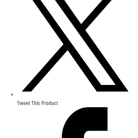
40
伺
服
控
制
活
塞
阀
行
程
40mm
符
Tweet This Product
合
ISO
15407
1489946