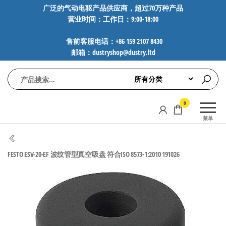
前
广泛的气动电驱产品供应商，超过70万种产品
营业时间：工作日：9:00-18:00
往
内
售前客服电话：+86 159 2107 8430
容
邮箱：dustryshop@dustry.ltd
气
专业供应
0
动
SMC、
菜单
FESTO、
电
NORGREN、
驱
AVENTICS等
FESTO ESV-20-EF 波纹管型真空吸盘 符合ISO 8573-1:2010 191026
工
品牌气动
元件，超
控
过88万种
技
工业自动
术-
化零部
广
件，正品
保障，全