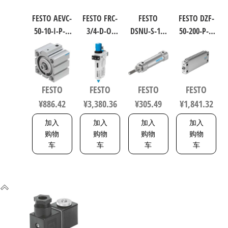
FESTO AEVC-
FESTO FRC-
FESTO
FESTO DZF-
50-10-I-P-A
3/4-D-O-
DSNU-S-16-
50-200-P-A
短行程气
MAXI 过滤
40-P-A 圆形
扁平型气
缸 行程
减压阀润
气缸 行程
缸 行程
10mm 缸径
滑器组合
40mm 缸径
200mm 缸
50mm
符合ISO
16mm DIN
径50mm
FESTO
FESTO
FESTO
FESTO
VDMA 24562
8573-1:2010
ISO 6432 /
164075
¥
886.42
¥
3,380.36
¥
305.49
¥
1,841.32
188252
162744
CETOP RP 52
P 5216093
加入
加入
加入
加入
购物
购物
购物
购物
车
车
车
车