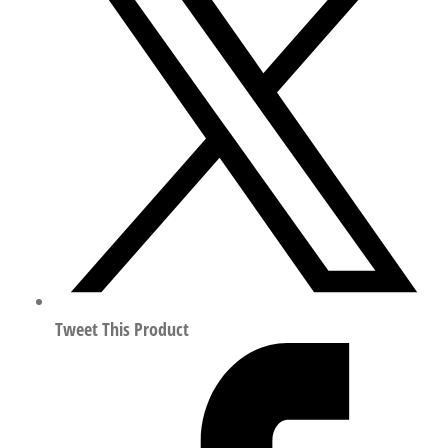
伺
服
控
制
活
塞
阀
行
程
40mm
符
合
Tweet This Product
ISO
15407
1489951
数