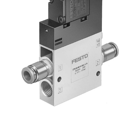
自
动
化