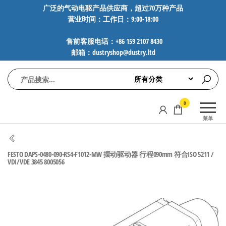
前
广泛的气动电驱产品供应商，超过70万种产品
营业时间：工作日：9:00-18:00
往
内
售前客服电话：+86 159 2107 8430
容
邮箱：dustryshop@dustry.ltd
气
专业供应
0
动
SMC、
菜单
FESTO、
电
NORGREN、
驱
AVENTICS等
FESTO DAPS-0480-090-RS4-F1012-MW 摆动驱动器 行程090mm 符合ISO 5211 /
工
品牌气动
VDI/VDE 3845 8005056
元件，超
控
过88万种
技
工业自动
术-
化零部
广
件，正品
保障，全