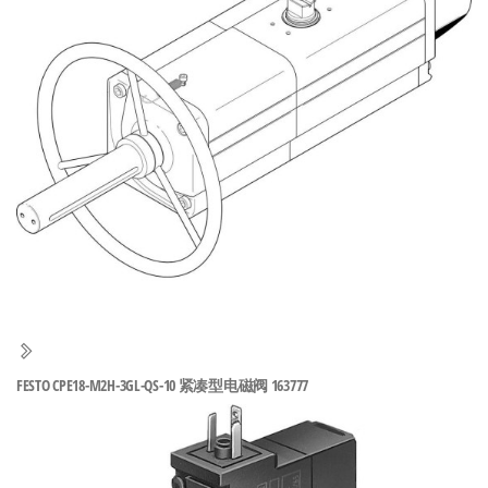
泛
国快速发
的
货。
工
业
自
动
化
零
部
件
供
应
商-
FESTO CPE18-M2H-3GL-QS-10 紧凑型电磁阀 163777
达
斯
奇