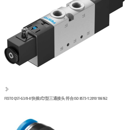
泛
国快速发
的
货。
工
业
自
动
化
零
部
件
供
应
商-
FESTO QST-G3/8-8 快插式T型三通接头 符合ISO 8573-1:2010 186162
达
斯
奇