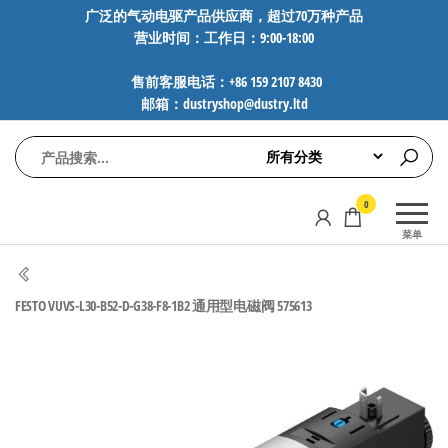
前
广泛的气动电驱产品供应商，超过70万种产品
营业时间：工作日：9:00-18:00
往
内
售前客服电话：+86 159 2107 8430
容
邮箱：dustryshop@dustry.ltd
气
专业供应
0
动
SMC、
菜单
FESTO、
电
NORGREN、
驱
AVENTICS等
FESTO VUVS-L30-B52-D-G38-F8-1B2 通用型电磁阀 575613
工
品牌气动
元件，超
控
过88万种
技
工业自动
术-
化零部
广
件，正品
保障，全