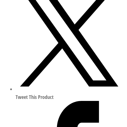
E-
2AP4-
10
力
先
导
式
电
磁
阀
行
程
10mm
Tweet This Product
符
合
EN