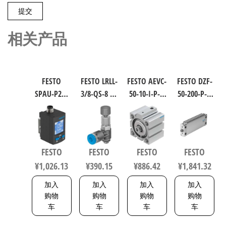
相关产品
FESTO
FESTO LRLL-
FESTO AEVC-
FESTO DZF-
SPAU-P2R-
3/8-QS-8 气
50-10-I-P-A
50-200-P-A
W-G18FD-L-
源处理元
短行程气
扁平型气
PNLK-
件 规格8
缸 行程
缸 行程
PNVBA-M8U
153505
10mm 缸径
200mm 缸
数字压力
50mm
径50mm
FESTO
FESTO
FESTO
FESTO
传感器 符
VDMA 24562
164075
¥
1,026.13
¥
390.15
¥
886.42
¥
1,841.32
合EN 60947-
188252
5-2 8001232
加入
加入
加入
加入
购物
购物
购物
购物
车
车
车
车