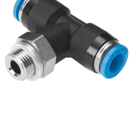
自
动
化