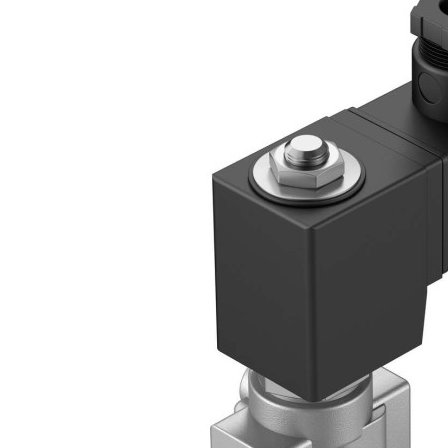
自
动
化