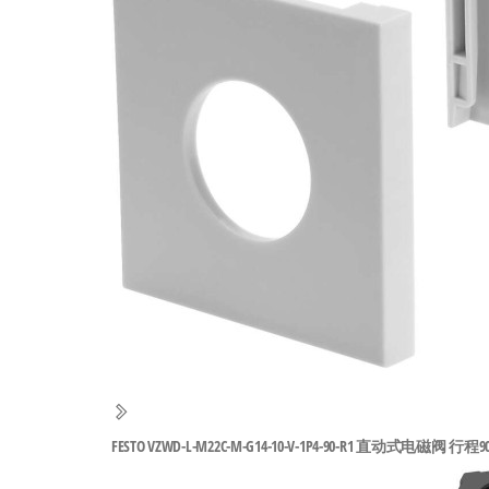
工
业
自
动
化
零
部
件
供
应
商-
达
斯
FESTO VZWD-L-M22C-M-G14-10-V-1P4-90-R1 直动式电磁阀 行程90
奇