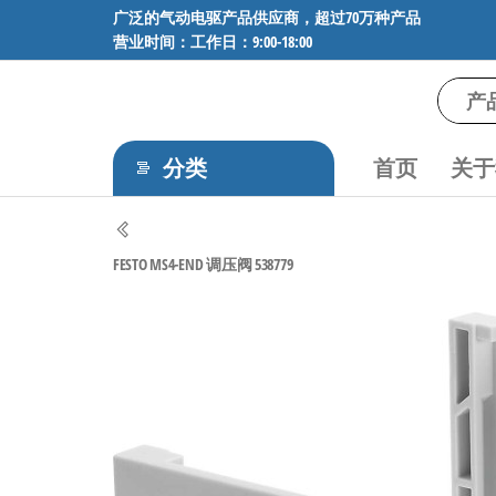
前
广泛的气动电驱产品供应商，超过70万种产品
营业时间：工作日：9:00-18:00
往
内
容
气
专业供应
SMC、
动
FESTO、
分类
首页
关于
电
NORGREN、
AVENTICS等
驱
品牌气动
工
元件，超
FESTO MS4-END 调压阀 538779
过88万种
控
工业自动
技
化零部
术-
件，正品
保障，全
广
国快速发
泛
货。
的