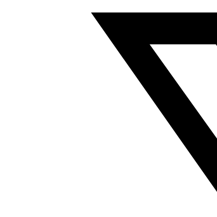
气
控
换
向
阀
符
合
ISO
15407
8035215
数
量