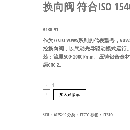
换向阀 符合ISO 15407
¥
488.91
作为FESTO VUWS系列的代表型号，VUWS-LT
控换向阀，以气动先导驱动模式运行。符合
装；流量500~2000l/min。压铸铝合
级CRC 2。
FESTO
-
VUWS-
+
加入购物车
LT25-
T32H-
SKU：
8035215
分类：
FESTO
标签：
FESTO
M-
G14