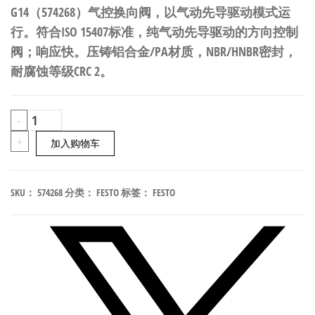
G14（574268）气控换向阀，以气动先导驱动模式运
行。符合ISO 15407标准，纯气动先导驱动的方向控制
阀；响应快。压铸铝合金/PA材质，NBR/HNBR密封，
耐腐蚀等级CRC 2。
FESTO
-
VUWG-
+
加入购物车
L18-
T32H-
SKU：
574268
分类：
FESTO
标签：
FESTO
M-
G14
气
控
换
向