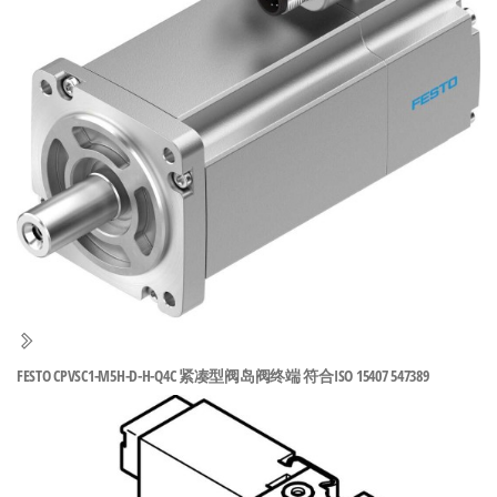
泛
国快速发
的
货。
工
业
自
动
化
零
部
件
供
应
商-
FESTO CPVSC1-M5H-D-H-Q4C 紧凑型阀岛阀终端 符合ISO 15407 547389
达
斯
奇