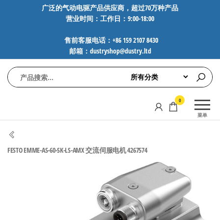
前
广泛的气动电驱产品供应商，超过70万种产品
营业时间：工作日：9:00-18:00
往
内
售前客服电话：+86 159 2107 8430
容
邮箱：dustryshop@dustry.ltd
气
专业供应
0
动
SMC、
菜单
FESTO、
电
NORGREN、
驱
AVENTICS等
FESTO EMME-AS-60-SK-LS-AMX 交流伺服电机 4267574
工
品牌气动
元件，超
控
过88万种
技
工业自动
术-
化零部
广
件，正品
保障，全