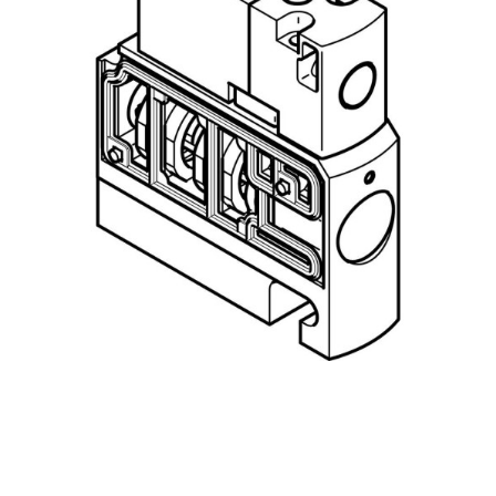
自
动
化