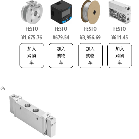
F0304-V4V4T
B11R-Q4-
200 聚氨酯
P1A7-G12
电磁阀/控
PN-L1+2.5S
气动软管
软启动阀
制阀 规格
传感器/连
符合ISO
539231
20，行程
接电缆
8573-1:2010
FESTO
FESTO
FESTO
FESTO
40mm
8114774
558275
¥
1,675.76
¥
679.54
¥
3,956.69
¥
611.45
1692200
加入
加入
加入
加入
购物
购物
购物
购物
车
车
车
车