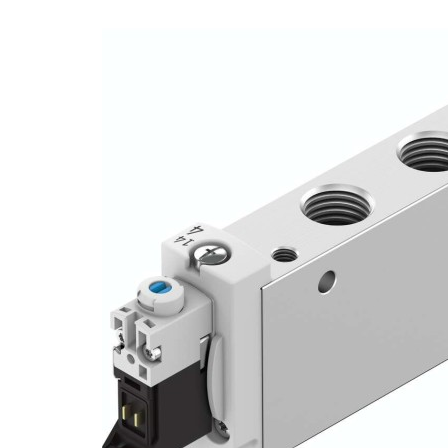
自
动
化