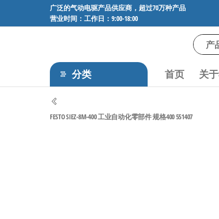
前
广泛的气动电驱产品供应商，超过70万种产品
营业时间：工作日：9:00-18:00
往
内
容
气
专业供应
SMC、
动
FESTO、
分类
首页
关于
电
NORGREN、
AVENTICS等
驱
品牌气动
工
元件，超
FESTO SIEZ-8M-400 工业自动化零部件 规格400 551407
过88万种
控
工业自动
技
化零部
术-
件，正品
保障，全
广
国快速发
泛
货。
的