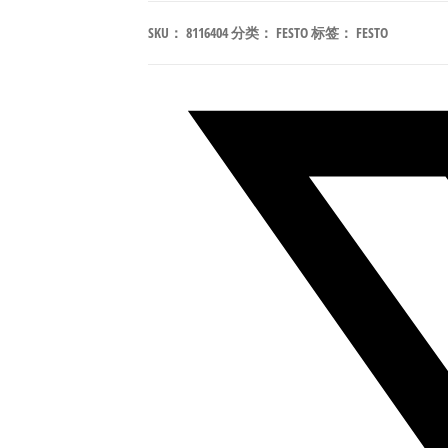
P53U-
SKU：
8116404
分类：
FESTO
标签：
FESTO
M-
G14-
F19
NAMUR
电
磁
阀/
角
行
程
执
行
器
符
合