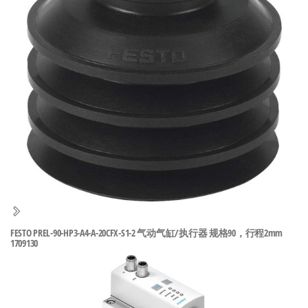
泛
国快速发
的
货。
工
业
自
动
化
零
部
件
供
应
商-
FESTO PREL-90-HP3-A4-A-20CFX-S1-2 气动气缸/执行器 规格90，行程2mm
1709130
达
斯
奇