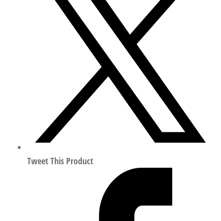
S1
比
例
压
力
调
节
阀
符
合
ISO
8573-
Tweet This Product
1:2010
542227
数
量