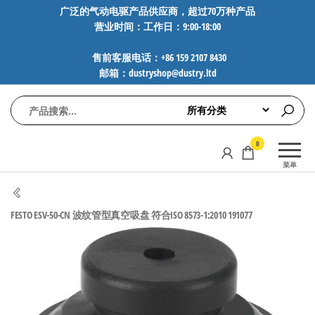
前
广泛的气动电驱产品供应商，超过70万种产品
营业时间：工作日：9:00-18:00
往
内
售前客服电话：+86 159 2107 8430
容
邮箱：dustryshop@dustry.ltd
气
专业供应
0
动
SMC、
菜单
FESTO、
电
NORGREN、
驱
AVENTICS等
FESTO ESV-50-CN 波纹管型真空吸盘 符合ISO 8573-1:2010 191077
工
品牌气动
元件，超
控
过88万种
技
工业自动
术-
化零部
广
件，正品
保障，全