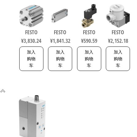
60-A-P-A 紧
扁平型气
M22C-G12-
1.2-24DC-EX
凑型抗扭
缸 行程
135-1P4-10
工业自动
气缸 行程
200mm 缸
力先导式
化零部件
60mm 缸径
径50mm
电磁阀 行
规格1.2
FESTO
FESTO
FESTO
FESTO
80mm
164075
程10mm 符
535615
¥
3,830.24
¥
1,841.32
¥
590.59
¥
2,152.18
156833
合EN 12266-
1 1492112
加入
加入
加入
加入
购物
购物
购物
购物
车
车
车
车