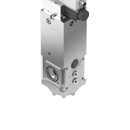
自
动
化