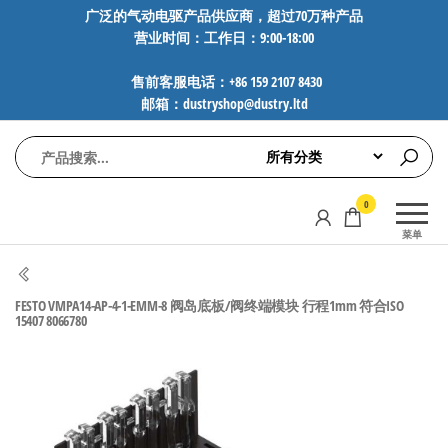
前
广泛的气动电驱产品供应商，超过70万种产品
营业时间：工作日：9:00-18:00
往
内
售前客服电话：+86 159 2107 8430
容
邮箱：dustryshop@dustry.ltd
气
专业供应
0
动
SMC、
菜单
FESTO、
电
NORGREN、
驱
AVENTICS等
FESTO VMPA14-AP-4-1-EMM-8 阀岛底板/阀终端模块 行程1mm 符合ISO
工
品牌气动
15407 8066780
元件，超
控
过88万种
技
工业自动
术-
化零部
广
件，正品
保障，全