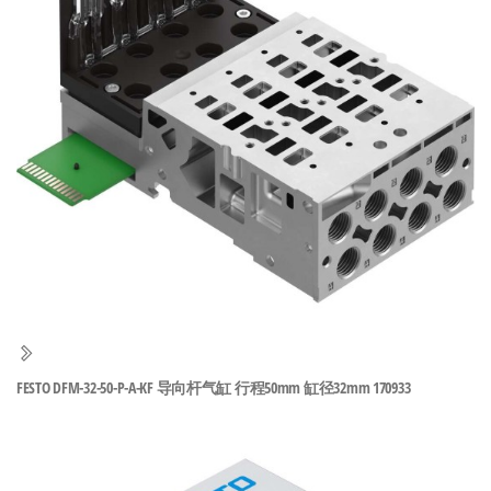
泛
国快速发
的
货。
工
业
自
动
化
零
部
件
供
应
商-
FESTO DFM-32-50-P-A-KF 导向杆气缸 行程50mm 缸径32mm 170933
达
斯
奇