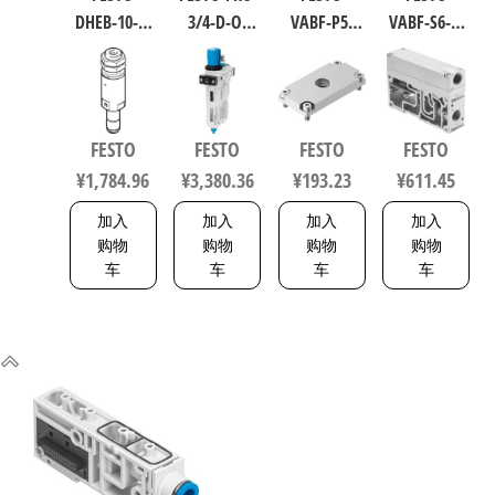
DHEB-10-E-
3/4-D-O-
VABF-P5-
VABF-S6-1-
U-E-P 波纹
MAXI 过滤
P3A3-G38
P1A7-G12
管气爪 符
减压阀润
软启动阀
软启动阀
合ISO 8573-
滑器组合
8021860
539231
1:2010
符合ISO
FESTO
FESTO
FESTO
FESTO
1320832
8573-1:2010
¥
1,784.96
¥
3,380.36
¥
193.23
¥
611.45
162744
加入
加入
加入
加入
购物
购物
购物
购物
车
车
车
车