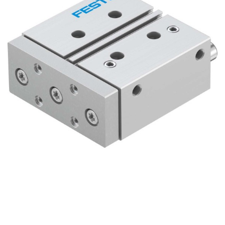
自
动
化