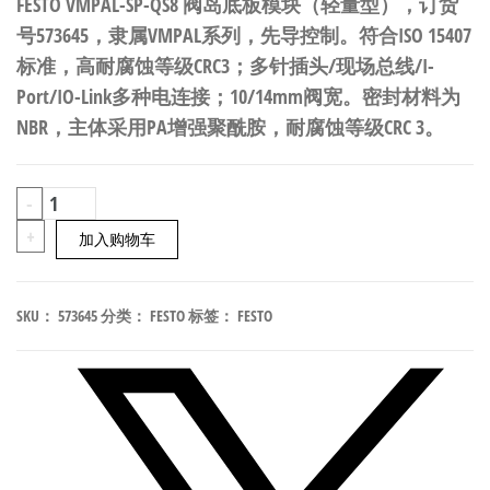
FESTO VMPAL-SP-QS8 阀岛底板模块（轻量型），订货
号573645，隶属VMPAL系列，先导控制。符合ISO 15407
标准，高耐腐蚀等级CRC3；多针插头/现场总线/I-
Port/IO-Link多种电连接；10/14mm阀宽。密封材料为
NBR，主体采用PA增强聚酰胺，耐腐蚀等级CRC 3。
FESTO
-
VMPAL-
+
加入购物车
SP-
QS8
SKU：
573645
分类：
FESTO
标签：
FESTO
阀
岛
底
板
模
块