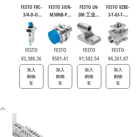
FESTO FRC-
FESTO SIEN-
FESTO LN-
FESTO VZBE-
3/4-D-O-
M30NB-PS-
200 工业自
3-T-63-T-2-
MAXI 过滤
S-L 电感式
动化零部
F0710-
减压阀润
接近传感
件 规格200
V15V16 不
滑器组合
器 符合EN
9038
锈钢球阀
符合ISO
60947-5-2
行程63mm
FESTO
FESTO
FESTO
FESTO
8573-1:2010
150443
符合ISO
¥
3,380.36
¥
501.41
¥
1,502.54
¥
4,261.87
162744
5211 0710
加入
加入
加入
加入
购物
购物
购物
购物
车
车
车
车