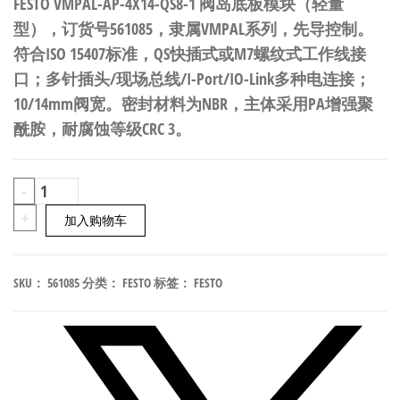
FESTO VMPAL-AP-4X14-QS8-1 阀岛底板模块（轻量
型），订货号561085，隶属VMPAL系列，先导控制。
符合ISO 15407标准，QS快插式或M7螺纹式工作线接
口；多针插头/现场总线/I-Port/IO-Link多种电连接；
10/14mm阀宽。密封材料为NBR，主体采用PA增强聚
酰胺，耐腐蚀等级CRC 3。
FESTO
-
VMPAL-
+
加入购物车
AP-
4X14-
SKU：
561085
分类：
FESTO
标签：
FESTO
QS8-
1
阀
岛
底