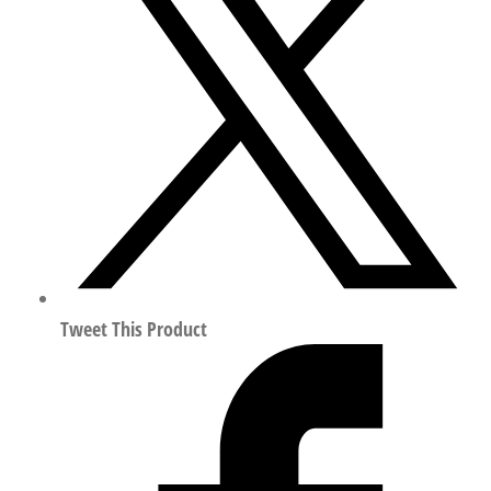
板
模
块
（轻
量
型）
符
合
ISO
15407
561085
Tweet This Product
数
量