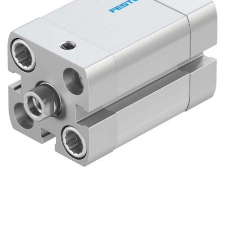
自
动
化