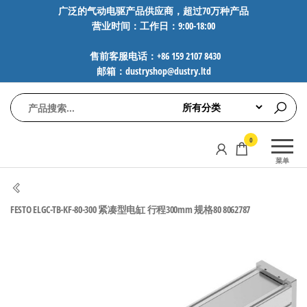
前
广泛的气动电驱产品供应商，超过70万种产品
营业时间：工作日：9:00-18:00
往
内
售前客服电话：+86 159 2107 8430
容
邮箱：dustryshop@dustry.ltd
气
专业供应
0
动
SMC、
菜单
FESTO、
电
NORGREN、
驱
AVENTICS等
FESTO ELGC-TB-KF-80-300 紧凑型电缸 行程300mm 规格80 8062787
工
品牌气动
元件，超
控
过88万种
技
工业自动
术-
化零部
广
件，正品
保障，全