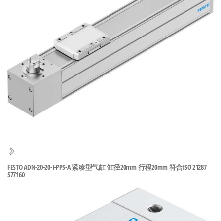
泛
国快速发
的
货。
工
业
自
动
化
零
部
件
供
应
商-
FESTO ADN-20-20-I-PPS-A 紧凑型气缸 缸径20mm 行程20mm 符合ISO 21287
577160
达
斯
奇