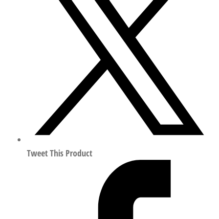
板/
阀
终
端
模
块
符
合
ISO
15407
8022038
数
Tweet This Product
量