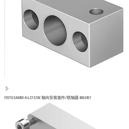
泛
国快速发
的
货。
工
业
自
动
化
零
部
件
供
应
商-
FESTO EAMM-A-L27-57AC 轴向安装套件/联轴器 8063451
达
斯
奇