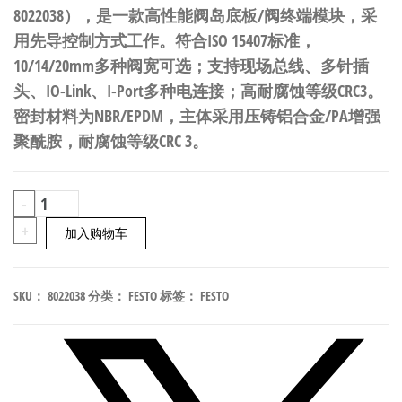
8022038），是一款高性能阀岛底板/阀终端模块，采
用先导控制方式工作。符合ISO 15407标准，
10/14/20mm多种阀宽可选；支持现场总线、多针插
头、IO-Link、I-Port多种电连接；高耐腐蚀等级CRC3。
密封材料为NBR/EPDM，主体采用压铸铝合金/PA增强
聚酰胺，耐腐蚀等级CRC 3。
FESTO
-
VMPA2-
+
加入购物车
M1BH-
E-
SKU：
8022038
分类：
FESTO
标签：
FESTO
PI
阀
岛
底