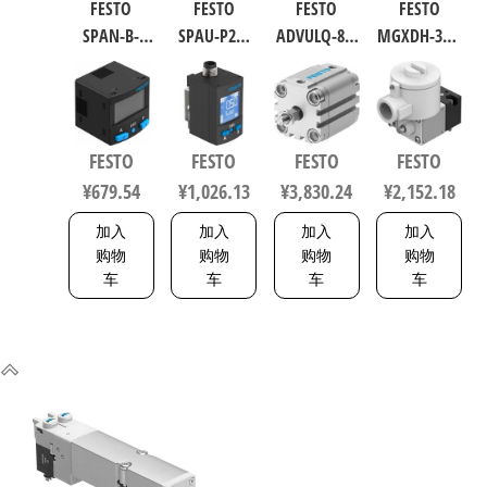
FESTO
FESTO
FESTO
FESTO
SPAN-B-
SPAU-P2R-
ADVULQ-80-
MGXDH-3/2-
B11R-Q4-
W-G18FD-L-
60-A-P-A 紧
1.2-24DC-EX
PN-L1+2.5S
PNLK-
凑型抗扭
工业自动
传感器/连
PNVBA-M8U
气缸 行程
化零部件
接电缆
数字压力
60mm 缸径
规格1.2
FESTO
FESTO
FESTO
FESTO
8114774
传感器 符
80mm
535615
¥
679.54
¥
1,026.13
¥
3,830.24
¥
2,152.18
合EN 60947-
156833
5-2 8001232
加入
加入
加入
加入
购物
购物
购物
购物
车
车
车
车