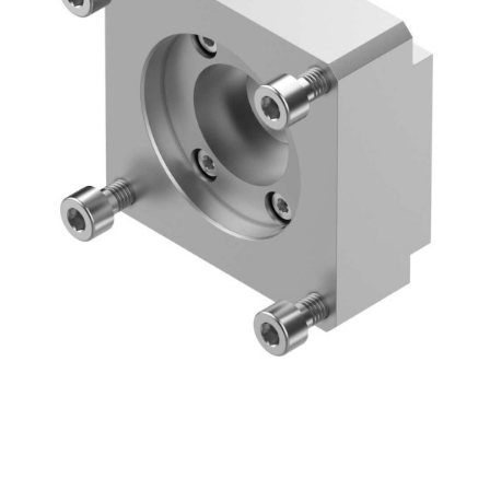
自
动
化