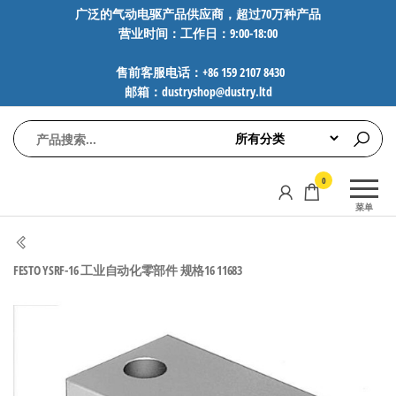
前
广泛的气动电驱产品供应商，超过70万种产品
营业时间：工作日：9:00-18:00
往
内
售前客服电话：+86 159 2107 8430
容
邮箱：dustryshop@dustry.ltd
气
专业供应
0
动
SMC、
菜单
FESTO、
电
NORGREN、
驱
AVENTICS等
FESTO YSRF-16 工业自动化零部件 规格16 11683
工
品牌气动
元件，超
控
过88万种
技
工业自动
术-
化零部
广
件，正品
保障，全