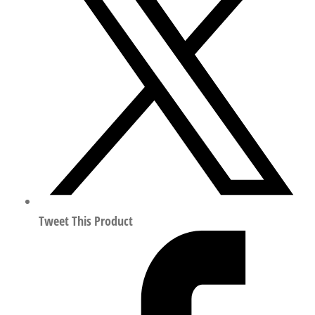
岛
底
板/
阀
终
端
模
块
行
程
1mm
符
Tweet This Product
合
ISO
15407
555902