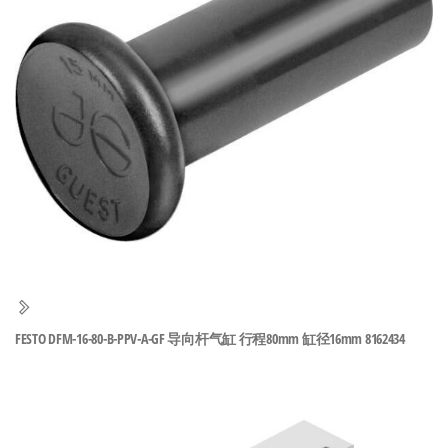
泛
国快速发
的
货。
工
业
自
动
化
零
部
件
供
应
商-
FESTO DFM-16-80-B-PPV-A-GF 导向杆气缸 行程80mm 缸径16mm 8162434
达
斯
奇