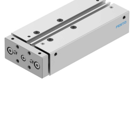
自
动
化