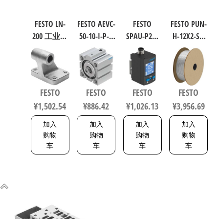
FESTO LN-
FESTO AEVC-
FESTO
FESTO PUN-
200 工业自
50-10-I-P-A
SPAU-P2R-
H-12X2-SI-
动化零部
短行程气
W-G18FD-L-
200 聚氨酯
件 规格200
缸 行程
PNLK-
气动软管
9038
10mm 缸径
PNVBA-M8U
符合ISO
50mm
数字压力
8573-1:2010
FESTO
FESTO
FESTO
FESTO
VDMA 24562
传感器 符
558275
¥
1,502.54
¥
886.42
¥
1,026.13
¥
3,956.69
188252
合EN 60947-
5-2 8001232
加入
加入
加入
加入
购物
购物
购物
购物
车
车
车
车