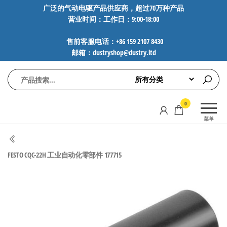
前
广泛的气动电驱产品供应商，超过70万种产品
营业时间：工作日：9:00-18:00
往
内
售前客服电话：+86 159 2107 8430
容
邮箱：dustryshop@dustry.ltd
气
专业供应
0
动
SMC、
菜单
FESTO、
电
NORGREN、
驱
AVENTICS等
FESTO CQC-22H 工业自动化零部件 177715
工
品牌气动
元件，超
控
过88万种
技
工业自动
术-
化零部
广
件，正品
保障，全