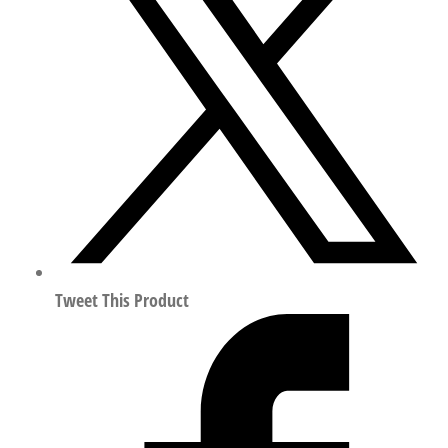
板/
阀
终
端
模
块
符
合
ISO
15407
8023667
Tweet This Product
数
量