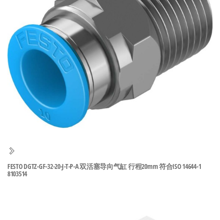
泛
国快速发
的
货。
工
业
自
动
化
零
部
件
供
应
商-
FESTO DGTZ-GF-32-20-J-T-P-A 双活塞导向气缸 行程20mm 符合ISO 14644-1
8103514
达
斯
奇