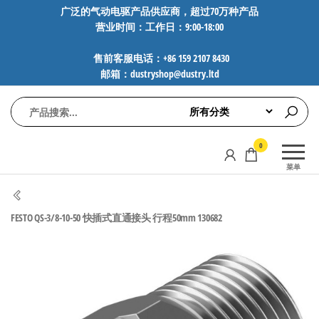
前
广泛的气动电驱产品供应商，超过70万种产品
营业时间：工作日：9:00-18:00
往
内
售前客服电话：+86 159 2107 8430
容
邮箱：dustryshop@dustry.ltd
气
专业供应
0
动
SMC、
菜单
FESTO、
电
NORGREN、
驱
AVENTICS等
FESTO QS-3/8-10-50 快插式直通接头 行程50mm 130682
工
品牌气动
元件，超
控
过88万种
技
工业自动
术-
化零部
广
件，正品
保障，全