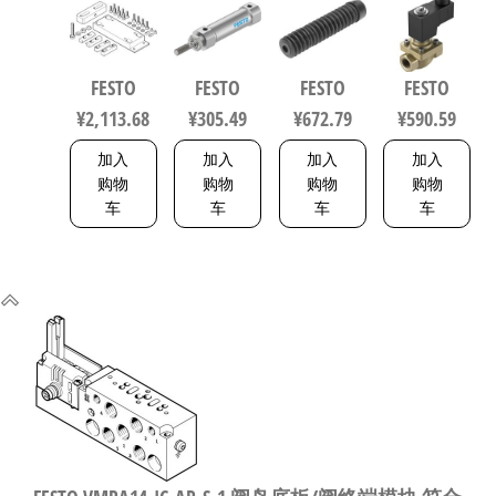
业自动化
气缸 行程
缸波纹管
135-1P4-10
零部件 规
40mm 缸径
保护套 行
力先导式
格160
16mm DIN
程125mm
电磁阀 行
FESTO
FESTO
FESTO
FESTO
8047581
ISO 6432 /
符合ISO
程10mm 符
¥
2,113.68
¥
305.49
¥
672.79
¥
590.59
CETOP RP 52
6432 / ISO
合EN 12266-
P 5216093
15552
1 1492112
加入
加入
加入
加入
553463
购物
购物
购物
购物
车
车
车
车