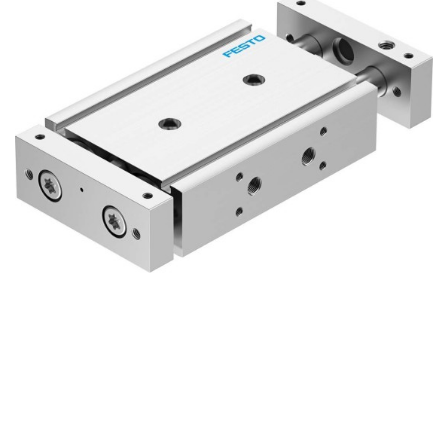
自
动
化