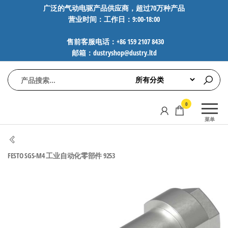
前
广泛的气动电驱产品供应商，超过70万种产品
营业时间：工作日：9:00-18:00
往
内
售前客服电话：+86 159 2107 8430
容
邮箱：dustryshop@dustry.ltd
气
专业供应
0
动
SMC、
菜单
FESTO、
电
NORGREN、
驱
AVENTICS等
FESTO SGS-M4 工业自动化零部件 9253
工
品牌气动
元件，超
控
过88万种
技
工业自动
术-
化零部
广
件，正品
保障，全