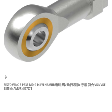
泛
国快速发
的
货。
工
业
自
动
化
零
部
件
供
应
商-
FESTO VSNC-F-P53E-MD-G14-FN NAMUR电磁阀/角行程执行器 符合VDI/VDE
3845 (NAMUR) 577271
达
斯
奇