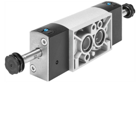
自
动
化