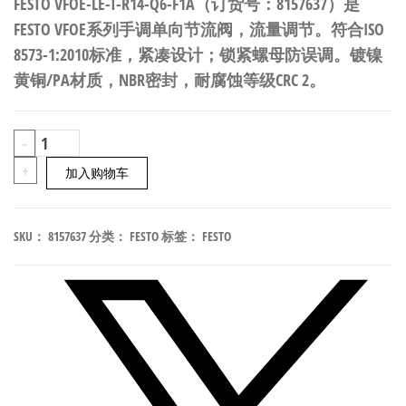
FESTO VFOE-LE-T-R14-Q6-F1A（订货号：8157637）是
FESTO VFOE系列手调单向节流阀，流量调节。符合ISO
8573-1:2010标准，紧凑设计；锁紧螺母防误调。镀镍
黄铜/PA材质，NBR密封，耐腐蚀等级CRC 2。
FESTO
-
VFOE-
+
加入购物车
LE-
T-
SKU：
8157637
分类：
FESTO
标签：
FESTO
R14-
Q6-
F1A
手
调
单
向