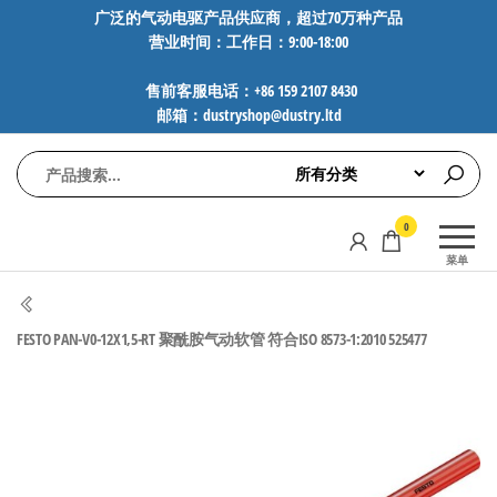
前
广泛的气动电驱产品供应商，超过70万种产品
营业时间：工作日：9:00-18:00
往
内
售前客服电话：+86 159 2107 8430
容
邮箱：dustryshop@dustry.ltd
气
专业供应
0
动
SMC、
菜单
FESTO、
电
NORGREN、
驱
AVENTICS等
FESTO PAN-V0-12X1,5-RT 聚酰胺气动软管 符合ISO 8573-1:2010 525477
工
品牌气动
元件，超
控
过88万种
技
工业自动
术-
化零部
广
件，正品
保障，全