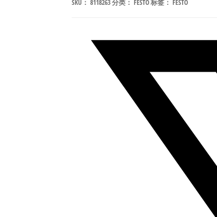
SKU：
8118263
分类：
FESTO
标签：
FESTO
K4-
1U-
NE4ME
电
磁
阀
线
圈
符
合
EN
175301-
803
8118263
数
量