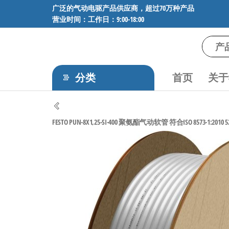
前
广泛的气动电驱产品供应商，超过70万种产品
营业时间：工作日：9:00-18:00
往
内
容
气
专业供应
SMC、
动
FESTO、
分类
首页
关于
电
NORGREN、
AVENTICS等
驱
品牌气动
工
元件，超
FESTO PUN-8X1,25-SI-400 聚氨酯气动软管 符合ISO 8573-1:2010 52
过88万种
控
工业自动
技
化零部
术-
件，正品
保障，全
广
国快速发
泛
货。
的