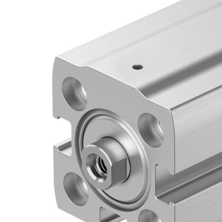
自
动
化