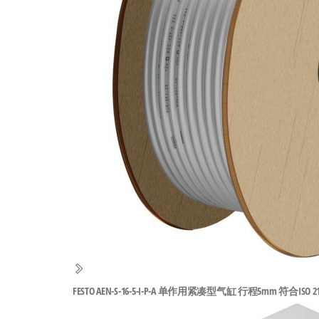
工
业
自
动
化
零
部
件
供
应
商-
达
斯
FESTO AEN-S-16-5-I-P-A 单作用紧凑型气缸 行程5mm 符合ISO 2128
奇