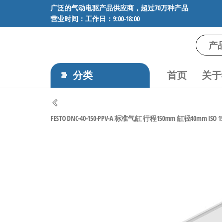
前
广泛的气动电驱产品供应商，超过70万种产品
营业时间：工作日：9:00-18:00
往
内
容
气
专业供应
SMC、
动
FESTO、
分类
首页
关于
电
NORGREN、
AVENTICS等
驱
品牌气动
工
元件，超
FESTO DNC-40-150-PPV-A 标准气缸 行程150mm 缸径40mm ISO 155
过88万种
控
工业自动
技
化零部
术-
件，正品
保障，全
广
国快速发
泛
货。
的