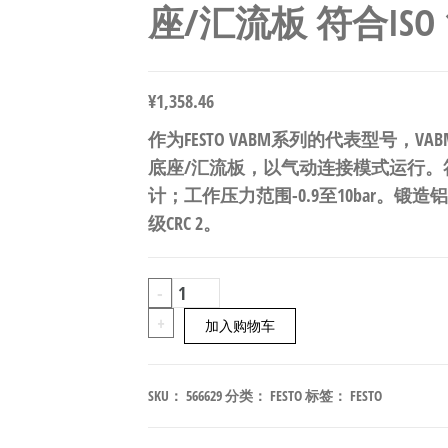
座/汇流板 符合ISO 15
¥
1,358.46
作为FESTO VABM系列的代表型号，VABM-L1
底座/汇流板，以气动连接模式运行。符合I
计；工作压力范围-0.9至10bar。锻
级CRC 2。
FESTO
-
VABM-
+
加入购物车
L1-
14S-
SKU：
566629
分类：
FESTO
标签：
FESTO
G14-
16