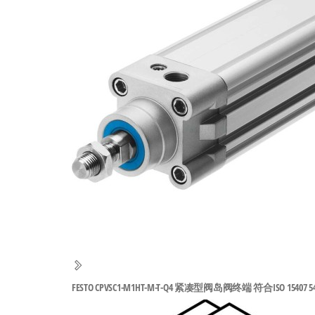
工
业
自
动
化
零
部
件
供
应
商-
达
斯
FESTO CPVSC1-M1HT-M-T-Q4 紧凑型阀岛阀终端 符合ISO 15407 54
奇