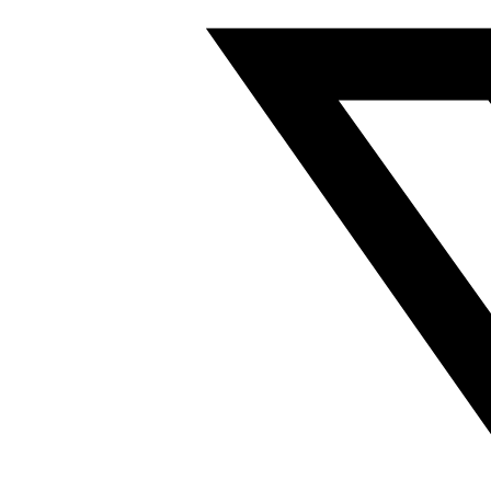
阀
岛
底
座/
汇
流
板
符
合
ISO
15407
566629
数
量