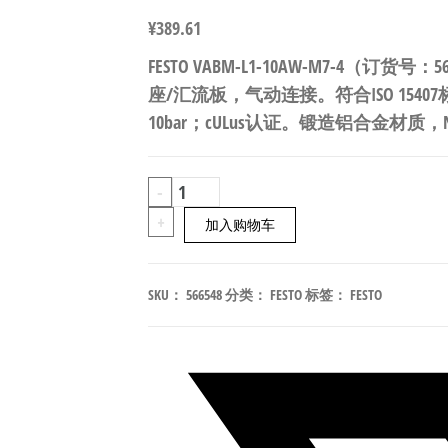
¥
389.61
FESTO VABM-L1-10AW-M7-4（订货号：
座/汇流板，气动连接。符合ISO 1540
10bar；cULus认证。锻造铝合金材质，
FESTO
-
VABM-
+
加入购物车
L1-
10AW-
SKU：
566548
分类：
FESTO
标签：
FESTO
M7-
4
阀
岛
底
座/