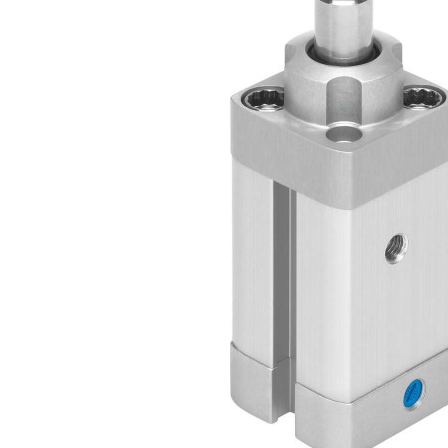
自
动
化