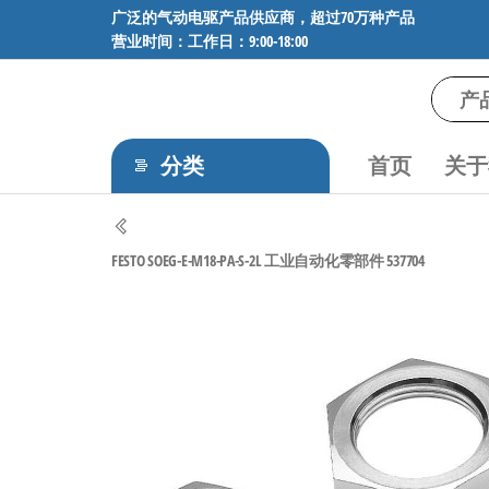
前
广泛的气动电驱产品供应商，超过70万种产品
营业时间：工作日：9:00-18:00
往
内
容
气
专业供应
SMC、
动
FESTO、
分类
首页
关于
电
NORGREN、
AVENTICS等
驱
品牌气动
工
元件，超
FESTO SOEG-E-M18-PA-S-2L 工业自动化零部件 537704
过88万种
控
工业自动
技
化零部
术-
件，正品
保障，全
广
国快速发
泛
货。
的