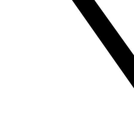
汇
流
板
符
合
ISO
15407
566548
数
量