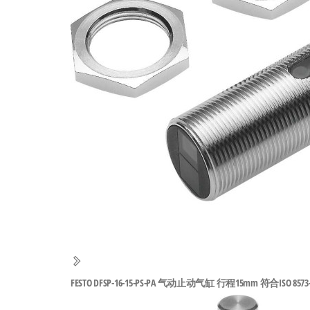
工
业
自
动
化
零
部
件
供
应
商-
达
斯
FESTO DFSP-16-15-PS-PA 气动止动气缸 行程15mm 符合ISO 8573-1:
奇