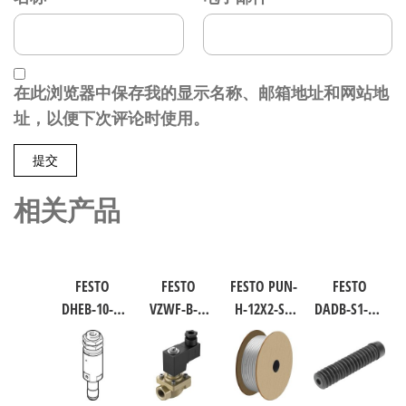
在此浏览器中保存我的显示名称、邮箱地址和网站地
址，以便下次评论时使用。
相关产品
FESTO
FESTO
FESTO PUN-
FESTO
DHEB-10-E-
VZWF-B-L-
H-12X2-SI-
DADB-S1-40-
U-E-P 波纹
M22C-G12-
200 聚氨酯
S51-125 气
管气爪 符
135-1P4-10
气动软管
缸波纹管
合ISO 8573-
力先导式
符合ISO
保护套 行
1:2010
电磁阀 行
8573-1:2010
程125mm