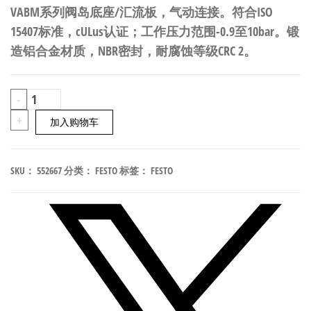
VABM系列阀岛底座/汇流板，气动连接。符合ISO
15407标准，cULus认证；工作压力范围-0.9至10bar。锻
造铝合金材质，NBR密封，耐腐蚀等级CRC 2。
FESTO
-
VABM-
+
加入购物车
C7-
12G-
SKU：
552667
分类：
FESTO
标签：
FESTO
G18-
8
阀
岛
底
座/
汇