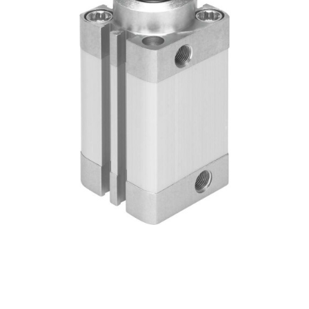
自
动
化