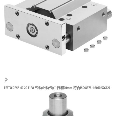
泛
国快速发
的
货。
工
业
自
动
化
零
部
件
供
应
商-
FESTO DFSP-40-20-F-PA 气动止动气缸 行程20mm 符合ISO 8573-1:2010 576129
达
斯
奇