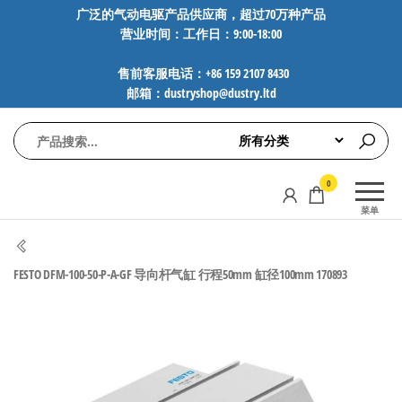
前
广泛的气动电驱产品供应商，超过70万种产品
营业时间：工作日：9:00-18:00
往
内
售前客服电话：+86 159 2107 8430
容
邮箱：dustryshop@dustry.ltd
气
专业供应
0
动
SMC、
菜单
FESTO、
电
NORGREN、
驱
AVENTICS等
FESTO DFM-100-50-P-A-GF 导向杆气缸 行程50mm 缸径100mm 170893
工
品牌气动
元件，超
控
过88万种
技
工业自动
术-
化零部
广
件，正品
保障，全