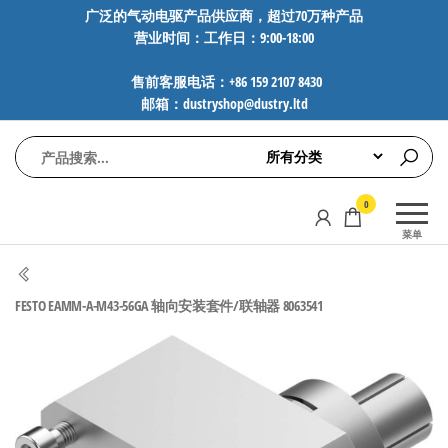
前
广泛的气动电驱产品供应商，超过70万种产品
营业时间：工作日：9:00-18:00
往
内
售前客服电话：+86 159 2107 8430
容
邮箱：dustryshop@dustry.ltd
气
专业供应
0
动
SMC、
菜单
FESTO、
电
NORGREN、
驱
AVENTICS等
FESTO EAMM-A-M43-56GA 轴向安装套件/联轴器 8063541
工
品牌气动
元件，超
控
过88万种
技
工业自动
术-
化零部
广
件，正品
保障，全