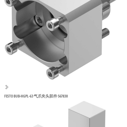
泛
国快速发
的
货。
工
业
自
动
化
零
部
件
供
应
商-
FESTO BUB-HGPL-63 气爪夹头胚件 567830
达
斯
奇