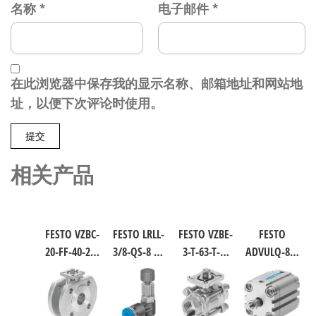
名称
*
电子邮件
*
在此浏览器中保存我的显示名称、邮箱地址和网站地
址，以便下次评论时使用。
相关产品
FESTO VZBC-
FESTO LRLL-
FESTO VZBE-
FESTO
20-FF-40-22-
3/8-QS-8 气
3-T-63-T-2-
ADVULQ-80-
F0304-V4V4T
源处理元
F0710-
60-A-P-A 紧
电磁阀/控
件 规格8
V15V16 不
凑型抗扭
制阀 规格
153505
锈钢球阀
气缸 行程