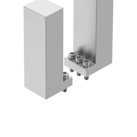
自
动
化