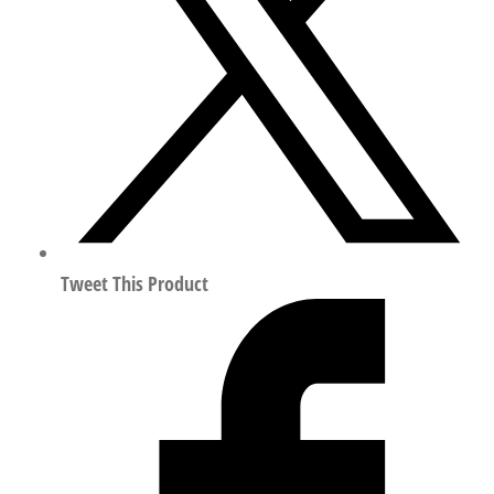
感
式
接
近
开
关
符
合
EN
60947-
Tweet This Product
5-
2
150456
数
量