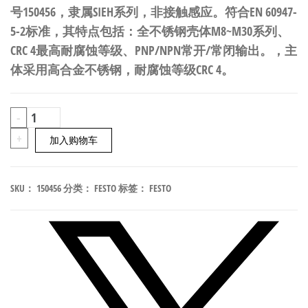
号150456，隶属SIEH系列，非接触感应。符合EN 60947-
5-2标准，其特点包括：全不锈钢壳体M8~M30系列、
CRC 4最高耐腐蚀等级、PNP/NPN常开/常闭输出。，主
体采用高合金不锈钢，耐腐蚀等级CRC 4。
FESTO
-
SIEH-
+
加入购物车
M18B-
NS-
SKU：
150456
分类：
FESTO
标签：
FESTO
K-
L
增
距
型
电