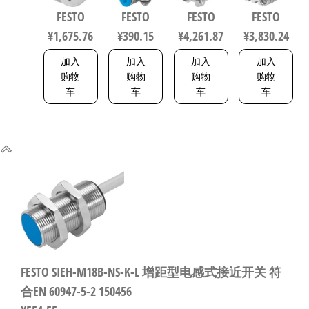
20，行程
行程63mm
60mm 缸径
FESTO
FESTO
FESTO
FESTO
40mm
符合ISO
80mm
¥
1,675.76
¥
390.15
¥
4,261.87
¥
3,830.24
1692200
5211 0710
156833
加入
加入
加入
加入
购物
购物
购物
购物
车
车
车
车
FESTO SIEH-M18B-NS-K-L 增距型电感式接近开关 符
合EN 60947-5-2 150456