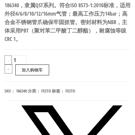
186340，隶属QST系列。符合ISO 8573-1:2010标准，适用
外径4/6/8/10/12/16mm气管；最高工作压力14bar；高
合金不锈钢管爪确保牢固抓管。密封材料为NBR，主
体采用PBT（聚对苯二甲酸丁二醇酯），耐腐蚀等级
CRC 1。
FESTO
-
QST-
+
加入购物车
V0-
G1/4-
SKU：
186340
分类：
FESTO
标签：
FESTO
10
快
插
式
T