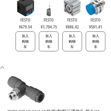
PN-L1+2.5S
化零部件
缸 行程
接近传感
传感器/连
规格3 3877
10mm 缸径
器 符合EN
接电缆
50mm
60947-5-2
FESTO
FESTO
FESTO
FESTO
8114774
VDMA 24562
150443
¥
679.54
¥
1,704.75
¥
886.42
¥
501.41
188252
加入
加入
加入
加入
购物
购物
购物
购物
车
车
车
车