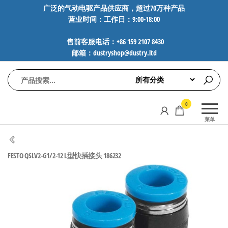
前
广泛的气动电驱产品供应商，超过70万种产品
营业时间：工作日：9:00-18:00
往
内
售前客服电话：+86 159 2107 8430
容
邮箱：dustryshop@dustry.ltd
气
专业供应
0
动
SMC、
菜单
FESTO、
电
NORGREN、
驱
AVENTICS等
FESTO QSLV2-G1/2-12 L型快插接头 186232
工
品牌气动
元件，超
控
过88万种
技
工业自动
术-
化零部
广
件，正品
保障，全