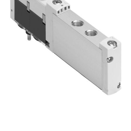
自
动
化