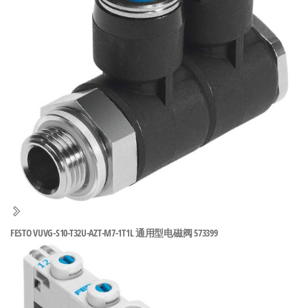
泛
国快速发
的
货。
工
业
自
动
化
零
部
件
供
应
商-
FESTO VUVG-S10-T32U-AZT-M7-1T1L 通用型电磁阀 573399
达
斯
奇