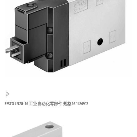
泛
国快速发
的
货。
工
业
自
动
化
零
部
件
供
应
商-
FESTO LNZG-16 工业自动化零部件 规格16 1434912
达
斯
奇