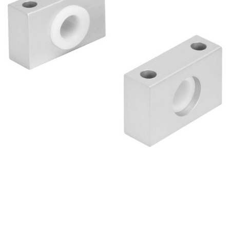
自
动
化