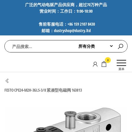
前
广泛的气动电驱产品供应商，超过70万种产品
营业时间：工作日：9:00-18:00
往
内
售前客服电话：+86 159 2107 8430
容
邮箱：dustryshop@dustry.ltd
气
专业供应
0
动
SMC、
菜单
FESTO、
电
NORGREN、
驱
AVENTICS等
FESTO CPE24-M2H-3GLS-3/8 紧凑型电磁阀 163813
工
品牌气动
元件，超
控
过88万种
技
工业自动
术-
化零部
广
件，正品
保障，全