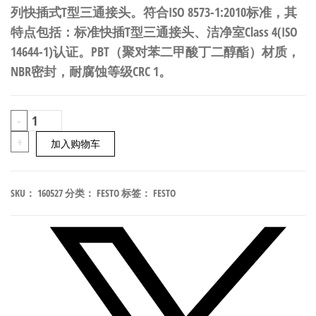
列快插式T型三通接头。符合ISO 8573-1:2010标准，其
特点包括：标准快插T型三通接头、洁净室Class 4(ISO
14644-1)认证。PBT（聚对苯二甲酸丁二醇酯）材质，
NBR密封，耐腐蚀等级CRC 1。
FESTO
-
QST-
+
加入购物车
V0-
1/4-
SKU：
160527
分类：
FESTO
标签：
FESTO
12
快
插
式
T
型