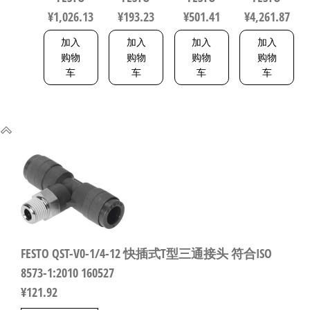
传感器 符
150443
符合ISO
¥
1,026.13
¥
193.23
¥
501.41
¥
4,261.87
合EN 60947-
5211 0710
5-2 8001232
加入
加入
加入
加入
购物
购物
购物
购物
车
车
车
车
FESTO QST-V0-1/4-12 快插式T型三通接头 符合ISO
8573-1:2010 160527
¥
121.92