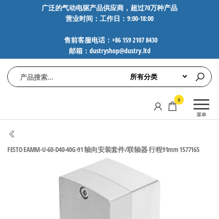
前
广泛的气动电驱产品供应商，超过70万种产品
营业时间：工作日：9:00-18:00
往
内
售前客服电话：+86 159 2107 8430
容
邮箱：dustryshop@dustry.ltd
气
专业供应
0
动
SMC、
菜单
FESTO、
电
NORGREN、
驱
AVENTICS等
FESTO EAMM-U-60-D40-40G-91 轴向安装套件/联轴器 行程91mm 1577165
工
品牌气动
元件，超
控
过88万种
技
工业自动
术-
化零部
广
件，正品
保障，全