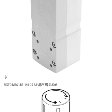
泛
国快速发
的
货。
工
业
自
动
化
零
部
件
供
应
商-
FESTO MS6-LRP-1/4-D5-A8 调压阀 538008
达
斯
奇