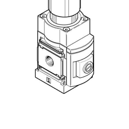
自
动
化