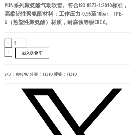
PUN系列聚氨酯气动软管。符合ISO 8573-1:2010标准，
高柔韧性聚氨酯材料；工作压力-0.95至10bar。TPE-
U（热塑性聚氨酯）材质，耐腐蚀等级CRC 0。
FESTO
-
PUN-
+
加入购物车
H-
10X1,5-
SKU：
8048707
分类：
FESTO
标签：
FESTO
TGN
聚
氨
酯
气
动
软