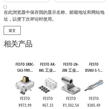
在此浏览器中保存我的显示名称、邮箱地址和网站地
址，以便下次评论时使用。
相关产品
FESTO SRBC-
FESTO AK-
FESTO LN-
FESTO
CA3-YR90-
8KL 工业自
200 工业自
DSNU-S-16-
MW-1-1WG-
动化零部
动化零部
40-P-A 圆形
C2-EX6 工业
件 538219
件 规格200
气缸 行程
自动化零
9038
40mm 缸径
部件 规格1
16mm DIN
FESTO
FESTO
FESTO
FESTO
8137093
ISO 6432 /
¥
973.99
¥
67.33
¥
1,502.54
¥
305.49
CETOP RP 52