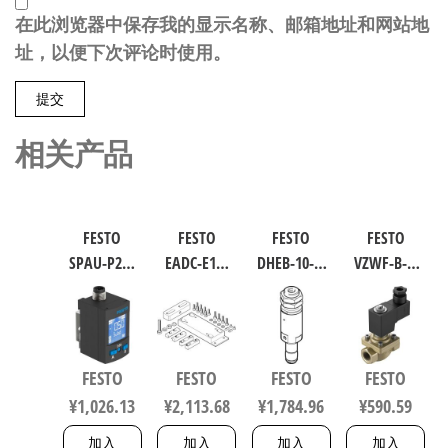
在此浏览器中保存我的显示名称、邮箱地址和网站地
址，以便下次评论时使用。
相关产品
FESTO
FESTO
FESTO
FESTO
SPAU-P2R-
EADC-E16-
DHEB-10-E-
VZWF-B-L-
W-G18FD-L-
160-E14 工
U-E-P 波纹
M22C-G12-
PNLK-
业自动化
管气爪 符
135-1P4-10
PNVBA-M8U
零部件 规
合ISO 8573-
力先导式
数字压力
格160
1:2010
电磁阀 行
FESTO
FESTO
FESTO
FESTO
传感器 符
8047581
1320832
程10mm 符
¥
1,026.13
¥
2,113.68
¥
1,784.96
¥
590.59
合EN 60947-
合EN 12266-
5-2 8001232
1 1492112
加入
加入
加入
加入