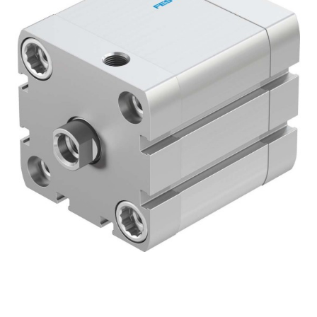
自
动
化