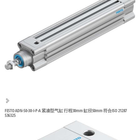
泛
国快速发
的
货。
工
业
自
动
化
零
部
件
供
应
商-
FESTO ADN-50-30-I-P-A 紧凑型气缸 行程30mm 缸径50mm 符合ISO 21287
达
536325
斯
奇