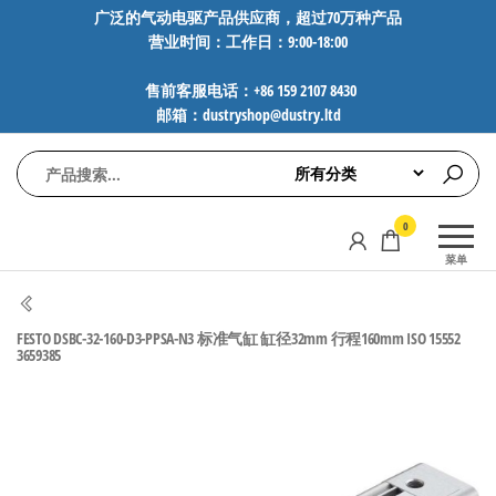
前
广泛的气动电驱产品供应商，超过70万种产品
营业时间：工作日：9:00-18:00
往
内
售前客服电话：+86 159 2107 8430
容
邮箱：dustryshop@dustry.ltd
气
专业供应
0
动
SMC、
菜单
FESTO、
电
NORGREN、
驱
AVENTICS等
FESTO DSBC-32-160-D3-PPSA-N3 标准气缸 缸径32mm 行程160mm ISO 15552
工
品牌气动
3659385
元件，超
控
过88万种
技
工业自动
术-
化零部
广
件，正品
保障，全