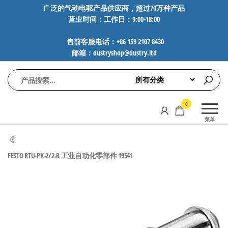
前
广泛的气动电驱产品供应商，超过70万种产品
营业时间：工作日：9:00-18:00
往
内
售前客服电话：+86 159 2107 8430
容
邮箱：dustryshop@dustry.ltd
气
专业供应
0
动
SMC、
菜单
FESTO、
电
NORGREN、
驱
AVENTICS等
FESTO RTU-PK-2/2-B 工业自动化零部件 19541
工
品牌气动
元件，超
控
过88万种
技
工业自动
术-
化零部
广
件，正品
保障，全