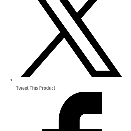
动
化
零
部
件
规
格
24
164274
数
量
Tweet This Product