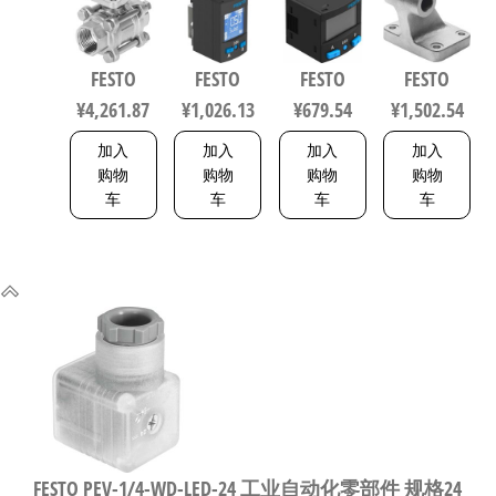
V15V16 不
PNLK-
PN-L1+2.5S
件 规格200
锈钢球阀
PNVBA-M8U
传感器/连
9038
行程63mm
数字压力
接电缆
FESTO
FESTO
FESTO
FESTO
符合ISO
传感器 符
8114774
¥
4,261.87
¥
1,026.13
¥
679.54
¥
1,502.54
5211 0710
合EN 60947-
5-2 8001232
加入
加入
加入
加入
购物
购物
购物
购物
车
车
车
车
FESTO PEV-1/4-WD-LED-24 工业自动化零部件 规格24