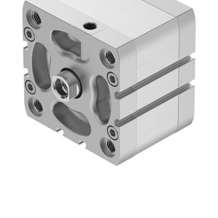
自
动
化