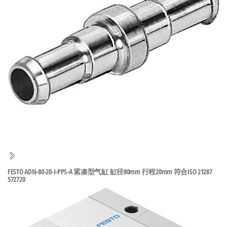
泛
国快速发
的
货。
工
业
自
动
化
零
部
件
供
应
商-
FESTO ADN-80-20-I-PPS-A 紧凑型气缸 缸径80mm 行程20mm 符合ISO 21287
572720
达
斯
奇