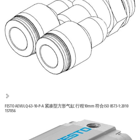
泛
国快速发
的
货。
工
业
自
动
化
零
部
件
供
应
商-
FESTO AEVULQ-63-10-P-A 紧凑型方形气缸 行程10mm 符合ISO 8573-1:2010
157056
达
斯
奇