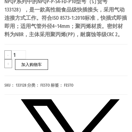
NPQP系列中的NPQP-P-S4-FD-P10型号（订货号
133128），是一款高性能食品级快插接头，采用气动
连接方式工作。符合ISO 8573-1:2010标准，快插式即插
即用；适用气管外径4~14mm；聚丙烯材质。密封材
料为NBR，主体采用聚丙烯(PP)，耐腐蚀等级CRC 2。
FESTO
-
NPQP-
+
加入购物车
P-
S4-
SKU：
133128
分类：
FESTO
标签：
FESTO
FD-
P10
食
品
级
快