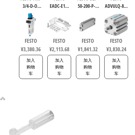
3/4-D-O-
EADC-E16-
50-200-P-A
ADVULQ-80-
MAXI 过滤
160-E14 工
扁平型气
60-A-P-A 紧
减压阀润
业自动化
缸 行程
凑型抗扭
滑器组合
零部件 规
200mm 缸
气缸 行程
符合ISO
格160
径50mm
60mm 缸径
FESTO
FESTO
FESTO
FESTO
8573-1:2010
8047581
164075
80mm
¥
3,380.36
¥
2,113.68
¥
1,841.32
¥
3,830.24
162744
156833
加入
加入
加入
加入
购物
购物
购物
购物
车
车
车
车