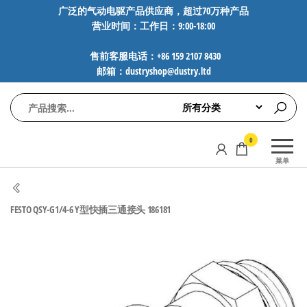
前
广泛的气动电驱产品供应商，超过70万种产品
营业时间：工作日：9:00-18:00
往
内
售前客服电话：+86 159 2107 8430
容
邮箱：dustryshop@dustry.ltd
气
专业供应
0
动
SMC、
菜单
FESTO、
电
NORGREN、
驱
AVENTICS等
FESTO QSY-G1/4-6 Y型快插三通接头 186181
工
品牌气动
元件，超
控
过88万种
技
工业自动
术-
化零部
广
件，正品
保障，全