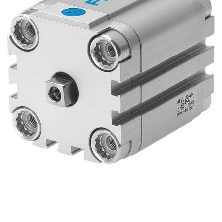
自
动
化