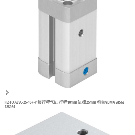
泛
国快速发
的
货。
工
业
自
动
化
零
部
件
供
应
商-
FESTO AEVC-25-10-I-P 短行程气缸 行程10mm 缸径25mm 符合VDMA 24562
188164
达
斯
奇