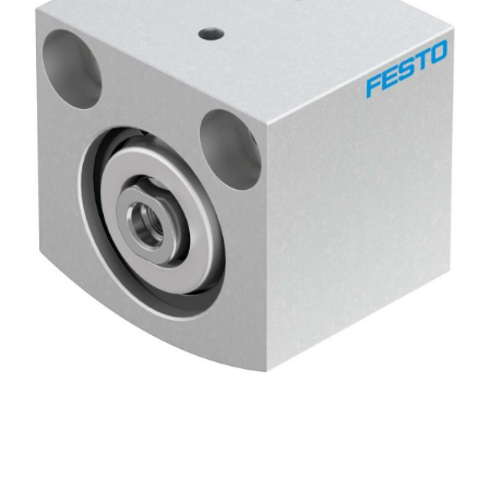
自
动
化