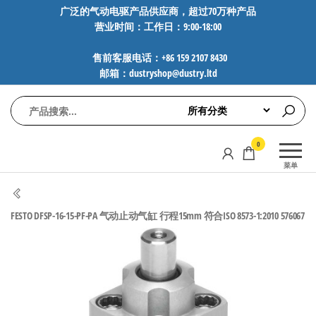
前
广泛的气动电驱产品供应商，超过70万种产品
营业时间：工作日：9:00-18:00
往
内
售前客服电话：+86 159 2107 8430
容
邮箱：dustryshop@dustry.ltd
气
专业供应
0
动
SMC、
菜单
FESTO、
电
NORGREN、
驱
AVENTICS等
FESTO DFSP-16-15-PF-PA 气动止动气缸 行程15mm 符合ISO 8573-1:2010 576067
工
品牌气动
元件，超
控
过88万种
技
工业自动
术-
化零部
广
件，正品
保障，全