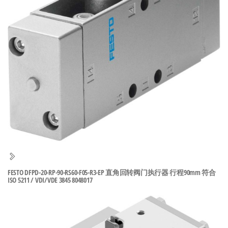
泛
国快速发
的
货。
工
业
自
动
化
零
部
件
供
应
商-
FESTO DFPD-20-RP-90-RS60-F05-R3-EP 直角回转阀门执行器 行程90mm 符合
ISO 5211 / VDI/VDE 3845 8048017
达
斯
奇