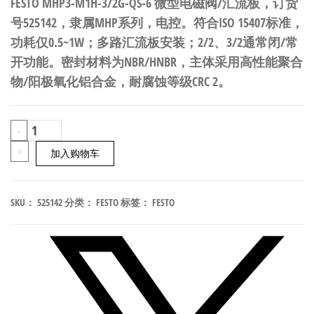
FESTO MHP3-M1H-3/2G-QS-6 微型电磁阀/汇流板，订货
号525142，隶属MHP系列，电控。符合ISO 15407标准，
功耗仅0.5~1W；多路汇流板安装；2/2、3/2通常闭/常
开功能。密封材料为NBR/HNBR，主体采用高性能聚合
物/阳极氧化铝合金，耐腐蚀等级CRC 2。
FESTO
-
MHP3-
+
加入购物车
M1H-
3/2G-
SKU：
525142
分类：
FESTO
标签：
FESTO
QS-
6
微
型
电
磁