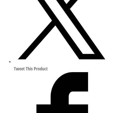
阀/
汇
流
板
符
合
ISO
15407
525142
数
Tweet This Product
量