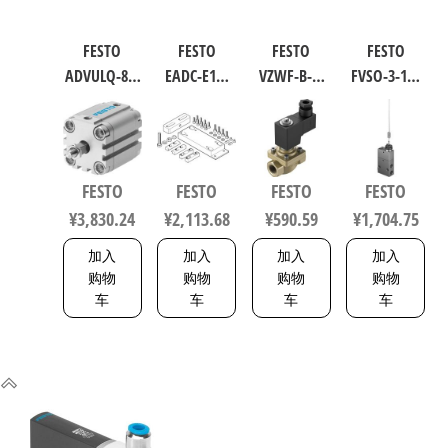
FESTO
FESTO
FESTO
FESTO
ADVULQ-80-
EADC-E16-
VZWF-B-L-
FVSO-3-1/8
60-A-P-A 紧
160-E14 工
M22C-G12-
工业自动
凑型抗扭
业自动化
135-1P4-10
化零部件
气缸 行程
零部件 规
力先导式
规格3 3877
60mm 缸径
格160
电磁阀 行
FESTO
FESTO
FESTO
FESTO
80mm
8047581
程10mm 符
¥
3,830.24
¥
2,113.68
¥
590.59
¥
1,704.75
156833
合EN 12266-
1 1492112
加入
加入
加入
加入
购物
购物
购物
购物
车
车
车
车