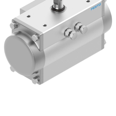
自
动
化