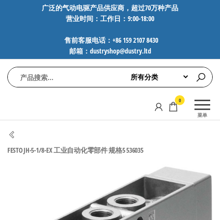
前
广泛的气动电驱产品供应商，超过70万种产品
营业时间：工作日：9:00-18:00
往
内
售前客服电话：+86 159 2107 8430
容
邮箱：dustryshop@dustry.ltd
气
专业供应
0
动
SMC、
菜单
FESTO、
电
NORGREN、
驱
AVENTICS等
FESTO JH-5-1/8-EX 工业自动化零部件 规格5 536035
工
品牌气动
元件，超
控
过88万种
技
工业自动
术-
化零部
广
件，正品
保障，全