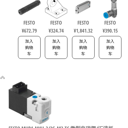
缸波纹管
件 规格63
缸 行程
件 规格8
保护套 行
33846
200mm 缸
153505
程125mm
径50mm
FESTO
FESTO
FESTO
FESTO
符合ISO
164075
¥
672.79
¥
324.74
¥
1,841.32
¥
390.15
6432 / ISO
15552
加入
加入
加入
加入
553463
购物
购物
购物
购物
车
车
车
车