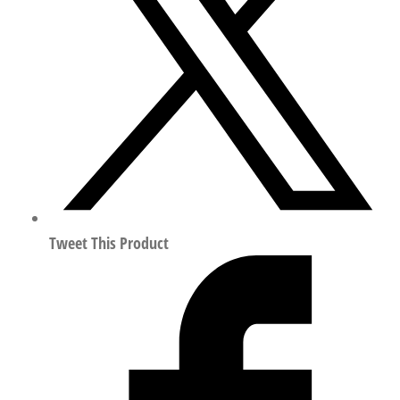
阀/
汇
流
板
符
合
ISO
15407
197014
数
Tweet This Product
量