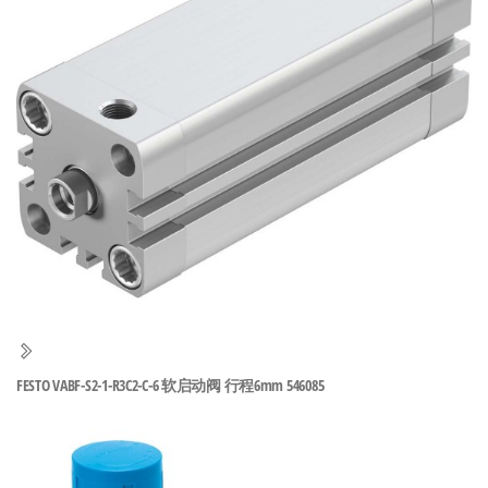
泛
国快速发
的
货。
工
业
自
动
化
零
部
件
供
应
商-
FESTO VABF-S2-1-R3C2-C-6 软启动阀 行程6mm 546085
达
斯
奇