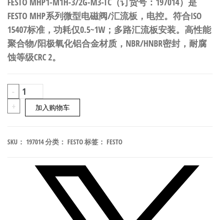
FESTO MHP1-M1H-3/2G-M3-TC（订货号：197014）是
FESTO MHP系列微型电磁阀/汇流板，电控。符合ISO
15407标准，功耗仅0.5~1W；多路汇流板安装。高性能
聚合物/阳极氧化铝合金材质，NBR/HNBR密封，耐腐
蚀等级CRC 2。
FESTO
-
MHP1-
+
加入购物车
M1H-
3/2G-
SKU：
197014
分类：
FESTO
标签：
FESTO
M3-
TC
微
型
电
磁