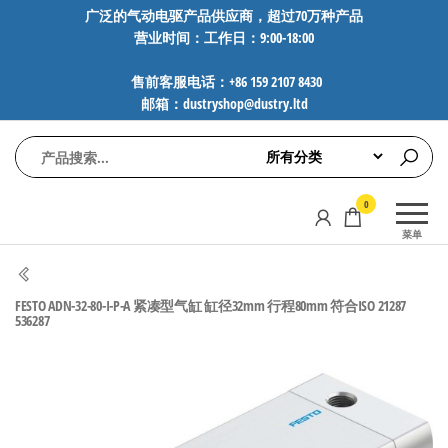
前
广泛的气动电驱产品供应商，超过70万种产品
营业时间：工作日：9:00-18:00
往
内
售前客服电话：+86 159 2107 8430
容
邮箱：dustryshop@dustry.ltd
气
专业供应
0
动
SMC、
菜单
FESTO、
电
NORGREN、
驱
AVENTICS等
FESTO ADN-32-80-I-P-A 紧凑型气缸 缸径32mm 行程80mm 符合ISO 21287
工
品牌气动
536287
元件，超
控
过88万种
技
工业自动
术-
化零部
广
件，正品
保障，全