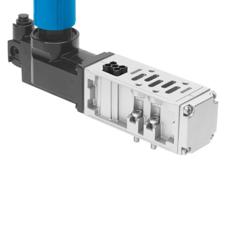
自
动
化