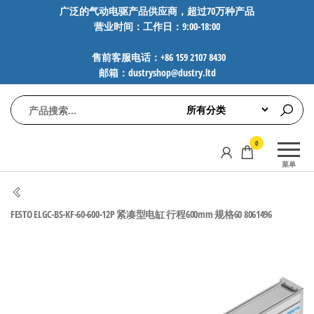
前
广泛的气动电驱产品供应商，超过70万种产品
营业时间：工作日：9:00-18:00
往
内
售前客服电话：+86 159 2107 8430
容
邮箱：dustryshop@dustry.ltd
气
专业供应
0
动
SMC、
菜单
FESTO、
电
NORGREN、
驱
AVENTICS等
FESTO ELGC-BS-KF-60-600-12P 紧凑型电缸 行程600mm 规格60 8061496
工
品牌气动
元件，超
控
过88万种
技
工业自动
术-
化零部
广
件，正品
保障，全