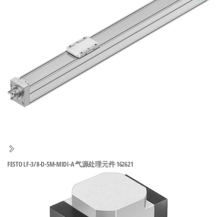
泛
国快速发
的
货。
工
业
自
动
化
零
部
件
供
应
商-
FESTO LF-3/8-D-5M-MIDI-A 气源处理元件 162621
达
斯
奇