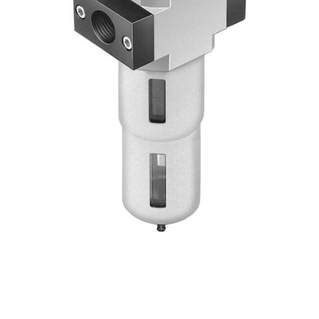
自
动
化