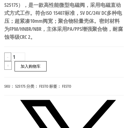
525175），是一款高性能微型电磁阀，采用电磁直动
式方式工作。符合ISO 15407标准，5V DC/24V DC多种电
压；超紧凑10mm阀宽；聚合物轻量壳体。密封材料
为FPM/HNBR/NBR，主体采用PA/PPS增强聚合物，耐腐
蚀等级CRC 2。
FESTO
-
MHA4-
+
加入购物车
MS1H-
3/2G-
SKU：
525175
分类：
FESTO
标签：
FESTO
4
微
型
电
磁