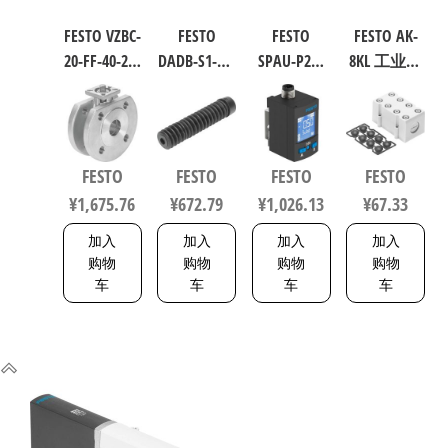
FESTO VZBC-
FESTO
FESTO
FESTO AK-
20-FF-40-22-
DADB-S1-40-
SPAU-P2R-
8KL 工业自
F0304-V4V4T
S51-125 气
W-G18FD-L-
动化零部
电磁阀/控
缸波纹管
PNLK-
件 538219
制阀 规格
保护套 行
PNVBA-M8U
20，行程
程125mm
数字压力
FESTO
FESTO
FESTO
FESTO
40mm
符合ISO
传感器 符
¥
1,675.76
¥
672.79
¥
1,026.13
¥
67.33
1692200
6432 / ISO
合EN 60947-
15552
5-2 8001232
加入
加入
加入
加入
553463
购物
购物
购物
购物
车
车
车
车