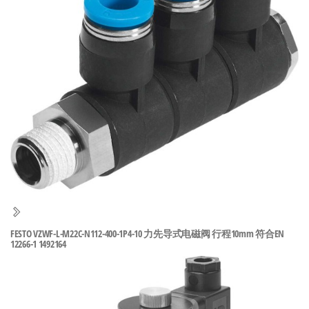
泛
国快速发
的
货。
工
业
自
动
化
零
部
件
供
应
商-
FESTO VZWF-L-M22C-N112-400-1P4-10 力先导式电磁阀 行程10mm 符合EN
12266-1 1492164
达
斯
奇