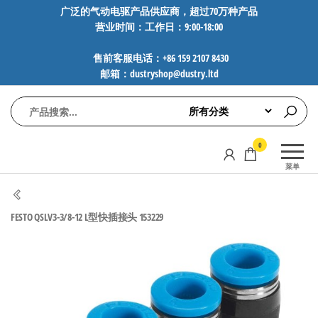
前
广泛的气动电驱产品供应商，超过70万种产品
营业时间：工作日：9:00-18:00
往
内
售前客服电话：+86 159 2107 8430
容
邮箱：dustryshop@dustry.ltd
气
专业供应
0
动
SMC、
菜单
FESTO、
电
NORGREN、
驱
AVENTICS等
FESTO QSLV3-3/8-12 L型快插接头 153229
工
品牌气动
元件，超
控
过88万种
技
工业自动
术-
化零部
广
件，正品
保障，全