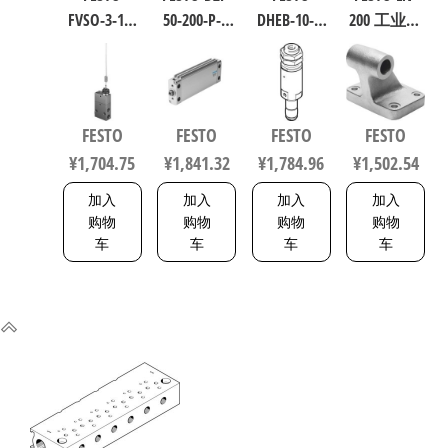
FVSO-3-1/8
50-200-P-A
DHEB-10-E-
200 工业自
工业自动
扁平型气
U-E-P 波纹
动化零部
化零部件
缸 行程
管气爪 符
件 规格200
规格3 3877
200mm 缸
合ISO 8573-
9038
径50mm
1:2010
FESTO
FESTO
FESTO
FESTO
164075
1320832
¥
1,704.75
¥
1,841.32
¥
1,784.96
¥
1,502.54
加入
加入
加入
加入
购物
购物
购物
购物
车
车
车
车