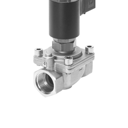
自
动
化