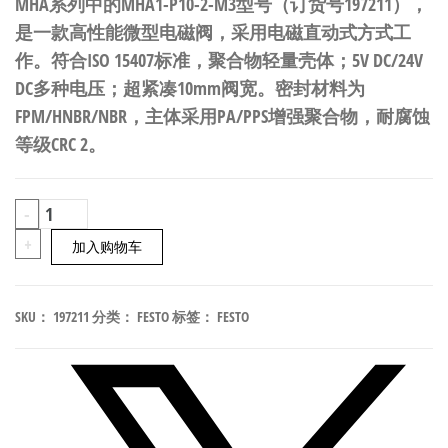
MHA系列中的MHA1-P10-2-M3型号（订货号197211），
是一款高性能微型电磁阀，采用电磁直动式方式工
作。符合ISO 15407标准，聚合物轻量壳体；5V DC/24V
DC多种电压；超紧凑10mm阀宽。密封材料为
FPM/HNBR/NBR，主体采用PA/PPS增强聚合物，耐腐蚀
等级CRC 2。
FESTO
-
MHA1-
+
加入购物车
P10-
2-
SKU：
197211
分类：
FESTO
标签：
FESTO
M3
微
型
电
磁