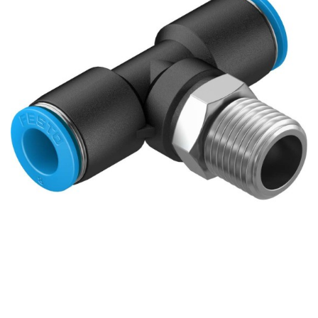
自
动
化