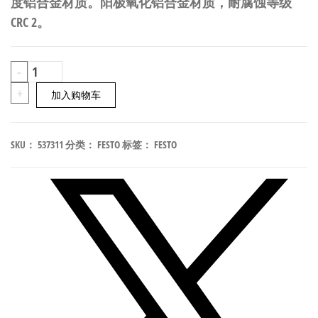
度铝合金材质。阳极氧化铝合金材质，耐腐蚀等级
CRC 2。
FESTO
-
HAPG-
+
加入购物车
SD2-
29
SKU：
537311
分类：
FESTO
标签：
FESTO
气
爪
安
装
适
配
器
537311
数