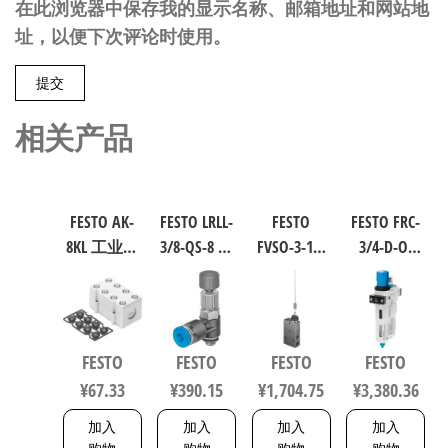
在此浏览器中保存我的显示名称、邮箱地址和网站地
址，以便下次评论时使用。
相关产品
FESTO AK-
FESTO LRLL-
FESTO
FESTO FRC-
8KL 工业自
3/8-QS-8 气
FVSO-3-1/8
3/4-D-O-
动化零部
源处理元
工业自动
MAXI 过滤
件 538219
件 规格8
化零部件
减压阀润
153505
规格3 3877
滑器组合
符合ISO
FESTO
FESTO
FESTO
FESTO
8573-1:2010
¥
67.33
¥
390.15
¥
1,704.75
¥
3,380.36
162744
加入
加入
加入
加入