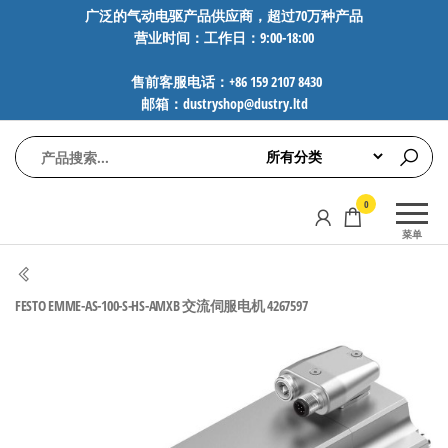
前
广泛的气动电驱产品供应商，超过70万种产品
营业时间：工作日：9:00-18:00
往
内
售前客服电话：+86 159 2107 8430
容
邮箱：dustryshop@dustry.ltd
气
专业供应
0
动
SMC、
菜单
FESTO、
电
NORGREN、
驱
AVENTICS等
FESTO EMME-AS-100-S-HS-AMXB 交流伺服电机 4267597
工
品牌气动
元件，超
控
过88万种
技
工业自动
术-
化零部
广
件，正品
保障，全