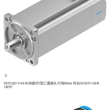
泛
国快速发
的
货。
工
业
自
动
化
零
部
件
供
应
商-
FESTO QST-1/4-8-50 快插式T型三通接头 行程50mm 符合ISO 8573-1:2010
130797
达
斯
奇