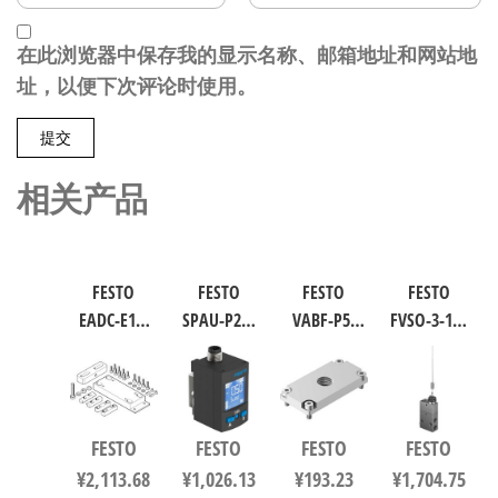
在此浏览器中保存我的显示名称、邮箱地址和网站地
址，以便下次评论时使用。
相关产品
FESTO
FESTO
FESTO
FESTO
EADC-E16-
SPAU-P2R-
VABF-P5-
FVSO-3-1/8
160-E14 工
W-G18FD-L-
P3A3-G38
工业自动
业自动化
PNLK-
软启动阀
化零部件
零部件 规
PNVBA-M8U
8021860
规格3 3877
格160
数字压力
FESTO
FESTO
FESTO
FESTO
8047581
传感器 符
¥
2,113.68
¥
1,026.13
¥
193.23
¥
1,704.75
合EN 60947-