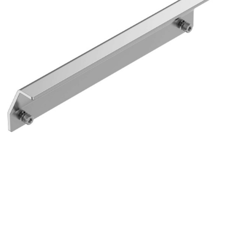
自
动
化