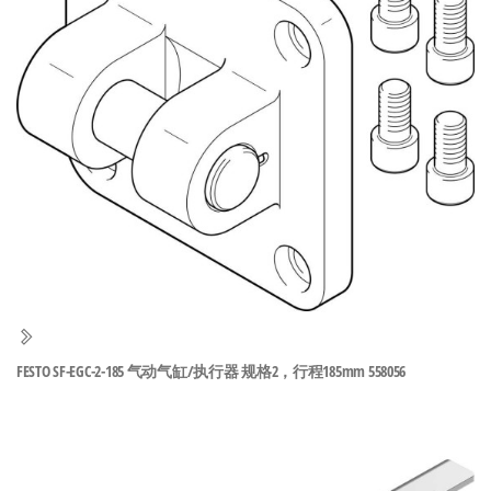
泛
国快速发
的
货。
工
业
自
动
化
零
部
件
供
应
商-
FESTO SF-EGC-2-185 气动气缸/执行器 规格2，行程185mm 558056
达
斯
奇