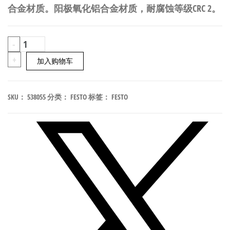
合金材质。阳极氧化铝合金材质，耐腐蚀等级CRC 2。
FESTO
-
HAPG-
+
加入购物车
89
气
SKU：
538055
分类：
FESTO
标签：
FESTO
爪
安
装
适
配
器
538055
数
量