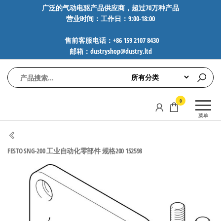
前
广泛的气动电驱产品供应商，超过70万种产品
营业时间：工作日：9:00-18:00
往
内
售前客服电话：+86 159 2107 8430
容
邮箱：dustryshop@dustry.ltd
气
专业供应
0
动
SMC、
菜单
FESTO、
电
NORGREN、
驱
AVENTICS等
FESTO SNG-200 工业自动化零部件 规格200 152598
工
品牌气动
元件，超
控
过88万种
技
工业自动
术-
化零部
广
件，正品
保障，全