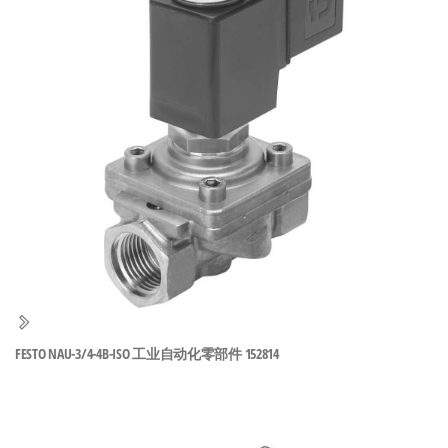
泛
国快速发
的
货。
工
业
自
动
化
零
部
件
供
应
商-
FESTO NAU-3/4-4B-ISO 工业自动化零部件 152814
达
斯
奇