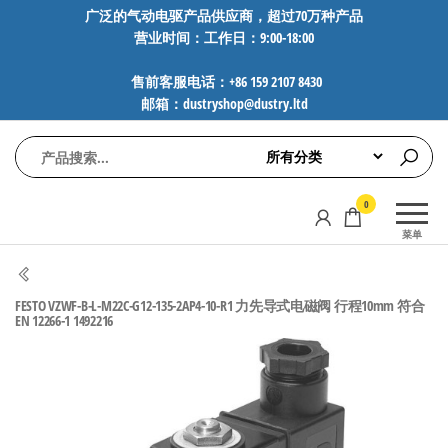
前
广泛的气动电驱产品供应商，超过70万种产品
营业时间：工作日：9:00-18:00
往
内
售前客服电话：+86 159 2107 8430
容
邮箱：dustryshop@dustry.ltd
气
专业供应
0
动
SMC、
菜单
FESTO、
电
NORGREN、
驱
AVENTICS等
FESTO VZWF-B-L-M22C-G12-135-2AP4-10-R1 力先导式电磁阀 行程10mm 符合
工
品牌气动
EN 12266-1 1492216
元件，超
控
过88万种
技
工业自动
术-
化零部
广
件，正品
保障，全