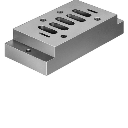
自
动
化