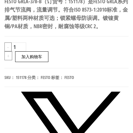
FESTO GRLA-3/8-B（订货号：151178）是FESTO GRLA系列
排气节流阀，流量调节。符合ISO 8573-1:2010标准，金
属/塑料两种材质可选；锁紧螺母防误调。镀镍黄
铜/PA材质，NBR密封，耐腐蚀等级CRC 2。
FESTO
-
GRLA-
+
加入购物车
3/8-
B
SKU：
151178
分类：
FESTO
标签：
FESTO
排
气
节
流
阀
符
合