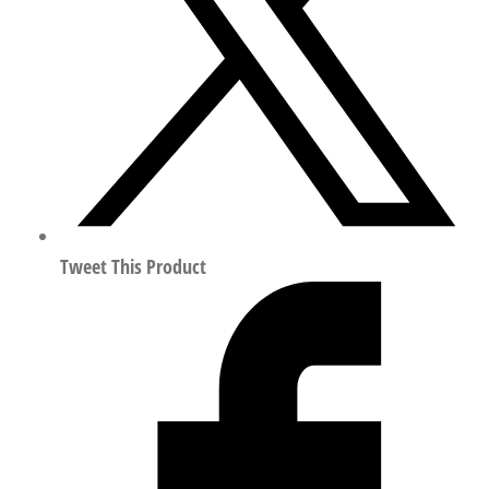
ISO
8573-
1:2010
151178
数
量
Tweet This Product