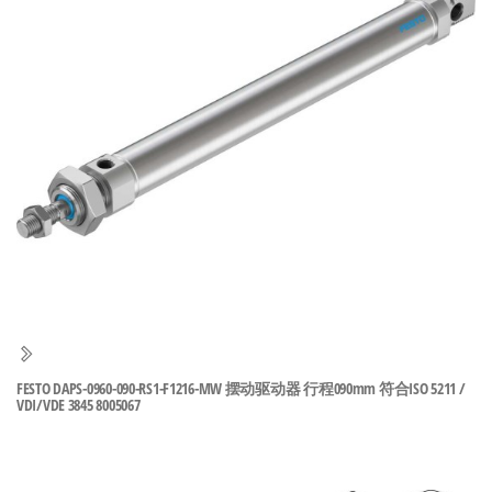
泛
国快速发
的
货。
工
业
自
动
化
零
部
件
供
应
商-
FESTO DAPS-0960-090-RS1-F1216-MW 摆动驱动器 行程090mm 符合ISO 5211 /
达
VDI/VDE 3845 8005067
斯
奇