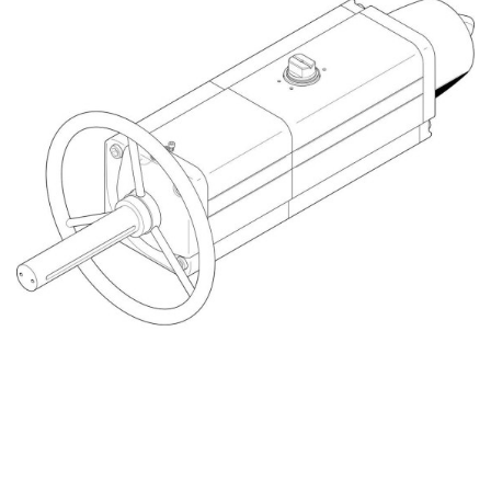
自
动
化