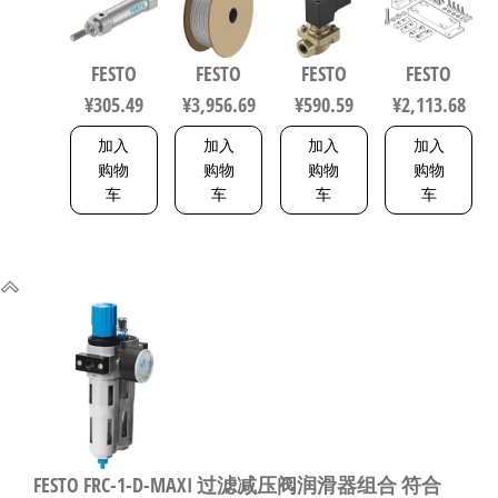
气缸 行程
气动软管
135-1P4-10
业自动化
40mm 缸径
符合ISO
力先导式
零部件 规
16mm DIN
8573-1:2010
电磁阀 行
格160
FESTO
FESTO
FESTO
FESTO
ISO 6432 /
558275
程10mm 符
8047581
¥
305.49
¥
3,956.69
¥
590.59
¥
2,113.68
CETOP RP 52
合EN 12266-
P 5216093
1 1492112
加入
加入
加入
加入
购物
购物
购物
购物
车
车
车
车
FESTO FRC-1-D-MAXI 过滤减压阀润滑器组合 符合