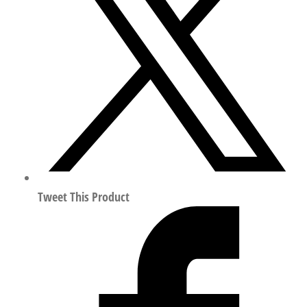
阀
润
滑
器
组
合
符
合
ISO
8573-
1:2010
Tweet This Product
159607
数
量