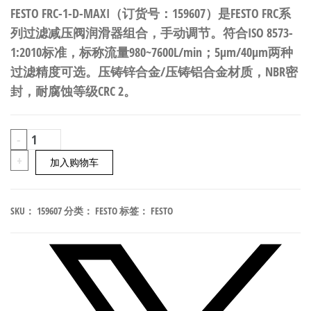
FESTO FRC-1-D-MAXI（订货号：159607）是FESTO FRC系
列过滤减压阀润滑器组合，手动调节。符合ISO 8573-
1:2010标准，标称流量980~7600L/min；5μm/40μm两种
过滤精度可选。压铸锌合金/压铸铝合金材质，NBR密
封，耐腐蚀等级CRC 2。
FESTO
-
FRC-
+
加入购物车
1-
D-
SKU：
159607
分类：
FESTO
标签：
FESTO
MAXI
过
滤
减
压