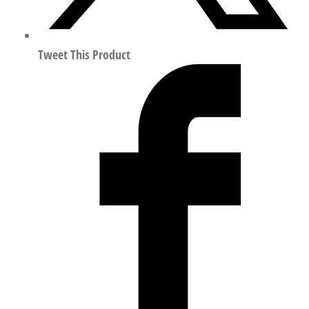
数
量
Tweet This Product