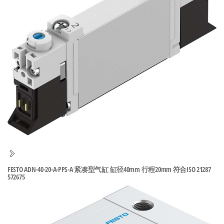
泛
国快速发
的
货。
工
业
自
动
化
零
部
件
供
应
商-
FESTO ADN-40-20-A-PPS-A 紧凑型气缸 缸径40mm 行程20mm 符合ISO 21287
572675
达
斯
奇