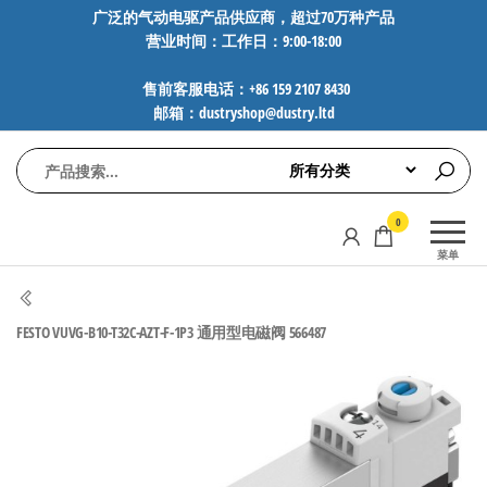
前
广泛的气动电驱产品供应商，超过70万种产品
营业时间：工作日：9:00-18:00
往
内
售前客服电话：+86 159 2107 8430
容
邮箱：dustryshop@dustry.ltd
气
专业供应
0
动
SMC、
菜单
FESTO、
电
NORGREN、
驱
AVENTICS等
FESTO VUVG-B10-T32C-AZT-F-1P3 通用型电磁阀 566487
工
品牌气动
元件，超
控
过88万种
技
工业自动
术-
化零部
广
件，正品
保障，全