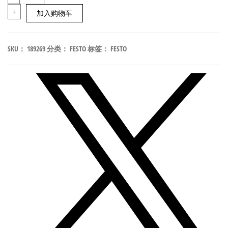
ESS-
+
加入购物车
4-
SN
SKU：
189269
分类：
FESTO
标签：
FESTO
扁
平
型
真
空
吸
盘
符
合
ISO
8573-
1:2010
189269