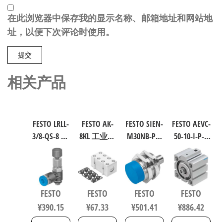
在此浏览器中保存我的显示名称、邮箱地址和网站地
址，以便下次评论时使用。
相关产品
FESTO LRLL-
FESTO AK-
FESTO SIEN-
FESTO AEVC-
3/8-QS-8 气
8KL 工业自
M30NB-PS-
50-10-I-P-A
源处理元
动化零部
S-L 电感式
短行程气
件 规格8
件 538219
接近传感
缸 行程
153505
器 符合EN
10mm 缸径
60947-5-2
50mm
FESTO
FESTO
FESTO
FESTO
150443
VDMA 24562
¥
390.15
¥
67.33
¥
501.41
¥
886.42
188252