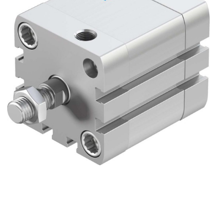
自
动
化