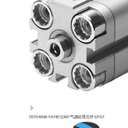
工
业
自
动
化
零
部
件
供
应
商-
达
斯
FESTO MSB4-1/4-FRC7:J3M1 气源处理元件 531121
奇