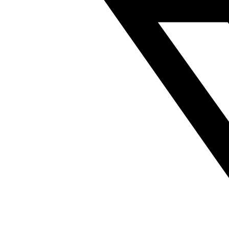
空
吸
盘
符
合
ISO
8573-
1:2010
189400
数
量