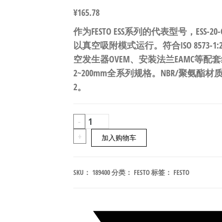
¥
165.78
作为FESTO ESS系列的代表型号，ESS-2
以真空吸附模式运行。符合ISO 8573-
空发生器OVEM、安装法兰EAMC等
2~200mm全系列规格。NBR/聚氨酯材
2。
FESTO
-
ESS-
+
加入购物车
20-
CN
SKU：
189400
分类：
FESTO
标签：
FESTO
扁
平
型
真