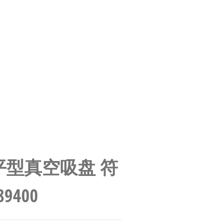
CN 扁平型真空吸盘 符
89400