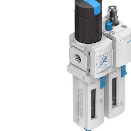
自
动
化