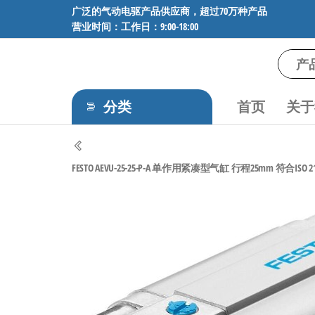
前
广泛的气动电驱产品供应商，超过70万种产品
营业时间：工作日：9:00-18:00
往
内
容
气
专业供应
SMC、
动
FESTO、
分类
首页
关于
电
NORGREN、
AVENTICS等
驱
品牌气动
工
元件，超
FESTO AEVU-25-25-P-A 单作用紧凑型气缸 行程25mm 符合ISO 2128
过88万种
控
工业自动
技
化零部
术-
件，正品
保障，全
广
国快速发
泛
货。
的